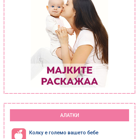
АЛАТКИ
Колку е големо вашето бебе