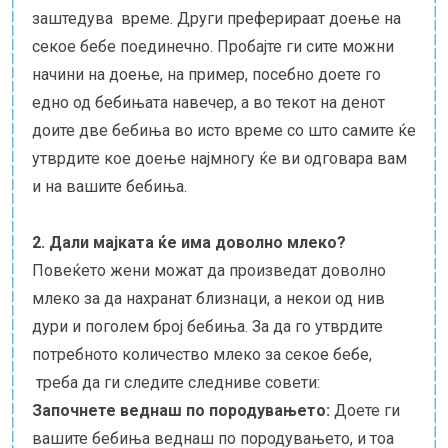
заштедува време. Други преферираат доење на
секое бебе поединечно. Пробајте ги сите можни
начини на доење, на пример, посебно доете го
едно од бебињата навечер, а во текот на денот
доите две бебиња во исто време со што самите ќе
утврдите кое доење најмногу ќе ви одговара вам
и на вашите бебиња.
2. Дали мајката ќе има доволно млеко?
Повеќето жени можат да произведат доволно
млеко за да нахранат близнаци, а некои од нив
дури и поголем број бебиња. За да го утврдите
потребното количество млеко за секое бебе,
треба да ги следите следниве совети:
Започнете веднаш по породувањето:
Доете ги
вашите бебиња веднаш по породувањето, и тоа