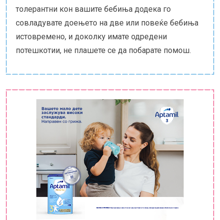
толерантни кон вашите бебиња додека го
совладувате доењето на две или повеќе бебиња
истовремено, и доколку имате одредени
потешкотии, не плашете се да побарате помош.