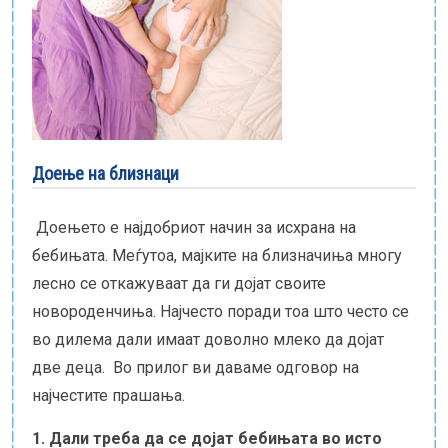
Е-библиотека
Пакети за породување
Доење на близнаци
Доењето е најдобриот начин за исхрана на
бебињата. Меѓутоа, мајките на близначиња многу
лесно се откажуваат да ги дојат своите
новороденчиња. Најчесто поради тоа што често се
во дилема дали имаат доволно млеко да дојат
две деца. Во прилог ви даваме одговор на
најчестите прашања.
1. Дали треба да се дојат бебињата во исто