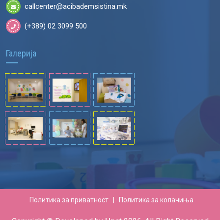
callcenter@acibademsistina.mk
(+389) 02 3099 500
Галерија
Политика за приватност
|
Политика за колачиња