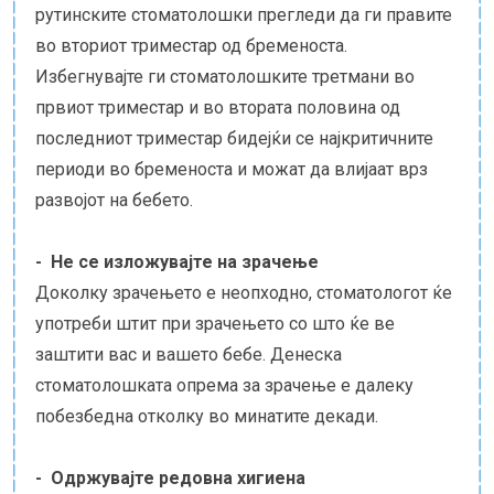
рутинските стоматолошки прегледи да ги правите
во вториот триместар од бременоста.
Избегнувајте ги стоматолошките третмани во
првиот триместар и во втората половина од
последниот триместар бидејќи се најкритичните
периоди во бременоста и можат да влијаат врз
развојот на бебето.
- Не се изложувајте на зрачење
Доколку зрачењето е неопходно, стоматологот ќе
употреби штит при зрачењето со што ќе ве
заштити вас и вашето бебе. Денеска
стоматолошката опрема за зрачење е далеку
побезбедна отколку во минатите декади.
- Одржувајте редовна хигиена