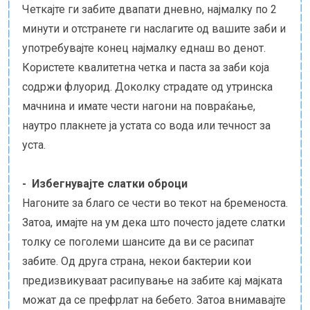
Четкајте ги забите двапати дневно, најмалку по 2
минути и отстранете ги наслагите од вашите заби и
употребувајте конец најмалку еднаш во денот.
Користете квалитетна четка и паста за заби која
содржи флуорид. Доколку страдате од утринска
мачнина и имате чести нагони на повраќање,
наутро плакнете ја устата со вода или течност за
уста.
- Избегнувајте слатки оброци
Нагоните за благо се чести во текот на бременоста.
Затоа, имајте на ум дека што почесто јадете слатки
толку се поголеми шансите да ви се расипат
забите. Од друга страна, некои бактерии кои
предизвикуваат расипување на забите кај мајката
можат да се префрлат на бебето. Затоа внимавајте