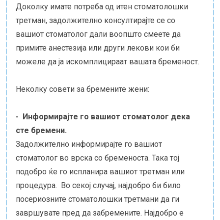
Доколку имате потреба од итен стоматолошки
третман, задолжително консултирајте се со
вашиот стоматолог дали воопшто смеете да
примите анестезија или други лекови кои би
можеле да ја искомплицираат вашата бременост.
Неколку совети за бремените жени:
- Информирајте го вашиот стоматолог дека
сте бремени.
Задолжително информирајте го вашиот
стоматолог во врска со бременоста. Така тој
подобро ќе го испланира вашиот третман или
процедура. Во секој случај, најдобро би било
посериозните стоматолошки третмани да ги
завршувате пред да забремените. Најдобро е