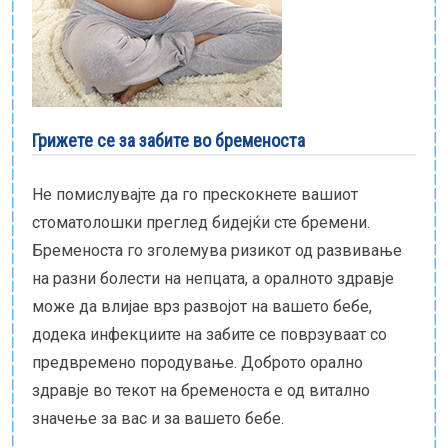
Е-библиотека
Пакети за породување
Грижете се за забите во бременоста
Не помислувајте да го прескокнете вашиот
стоматолошки преглед бидејќи сте бремени.
Бременоста го зголемува ризикот од развивање
на разни болести на непцата, а оралното здравје
може да влијае врз развојот на вашето бебе,
додека инфекциите на забите се поврзуваат со
предвремено породување. Доброто орално
здравје во текот на бременоста е од витално
значење за вас и за вашето бебе.