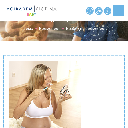
MK
SQ
Безбедна бременост
Дома
Бременост
Безбедна бременост
ПЛАНИРАЊЕ БРЕМЕНОСТ
БРЕМЕНОСТ
БРЕМЕНОСТ ПО НЕДЕЛИ
БЕБЕ
ДЕТЕ
АЛАТКИ
НОВОСТИ
МАЈКИТЕ РАСКАЖАА
МАЈКИТЕ ПРАШАА