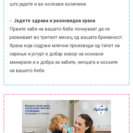
што јадете и во колкави количини.
- Јадете здрава и разновидна храна
Првите заби на вашето бебе почнуваат да се
развиваат во третиот месец од вашата бременост.
Храна која содржи млечни производи од типот на
сирење и јогурт е добар извор на основни
минерали и е добра за забите, непцата и коските
на вашето бебе.