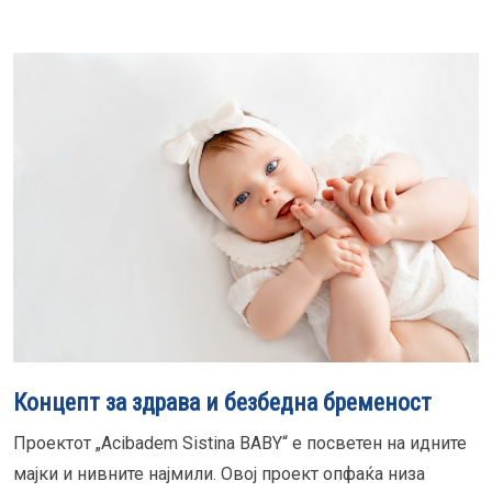
Концепт за здрава и безбедна бременост
Проектот „Acibadem Sistina BABY“ е посветен на идните
мајки и нивните најмили. Овој проект опфаќа низа