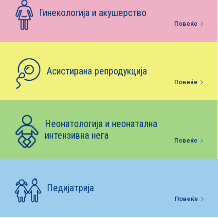
Е-библиотека
Гинекологија и акушерство
Повеќе
Пакети за породување
Асистирана репродукција
Повеќе
Неонатологија и неонатална
интензивна нега
Повеќе
Педијатрија
Повеќе