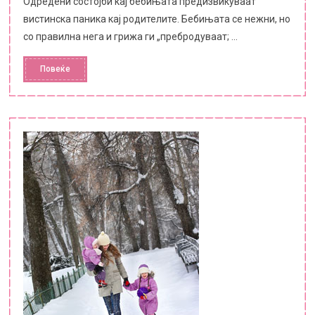
Одредени состојби кај бебињата предизвикуваат
вистинска паника кај родителите. Бебињата се нежни, но
со правилна нега и грижа ги „пребродуваат; ...
Повеќе