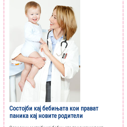
Состојби кај бебињата кои прават
паника кај новите родители