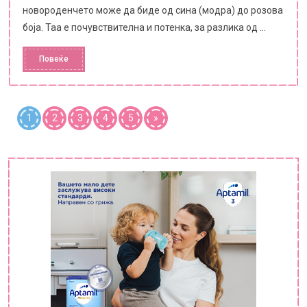
новороденчето може да биде од сина (модра) до розова
боја. Таа е почувствителна и потенка, за разлика од ...
Повеќе
1
2
3
4
5
»