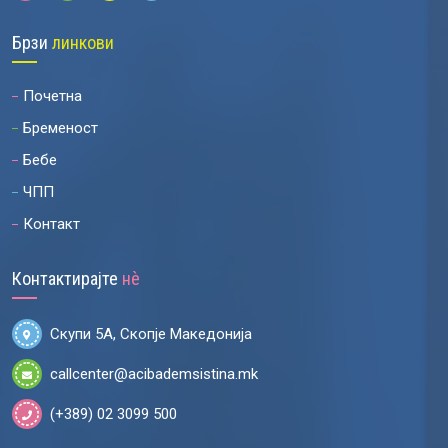
Брзи
линкови
Почетна
Бременост
Бебе
ЧПП
Контакт
Контактирајте
нѐ
Скупи 5А, Скопје Македонија
callcenter@acibademsistina.mk
(+389) 02 3099 500