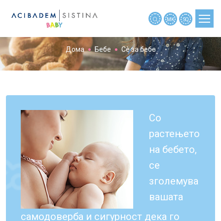
MK
SQ
Сè за бебе
Дома
Бебе
Сè за бебе
ПЛАНИРАЊЕ БРЕМЕНОСТ
БРЕМЕНОСТ
БРЕМЕНОСТ ПО НЕДЕЛИ
БЕБЕ
Со
растењето
ДЕТЕ
на бебето,
АЛАТКИ
се
НОВОСТИ
зголемува
МАЈКИТЕ РАСКАЖАА
вашата
МАЈКИТЕ ПРАШАА
самодоверба и сигурност дека го