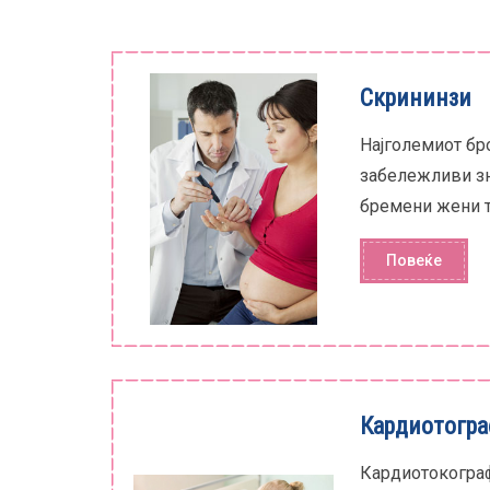
Скрининзи
Најголемиот бр
забележливи зна
бремени жени тр
Повеќе
Кардиотогра
Кардиотокограф