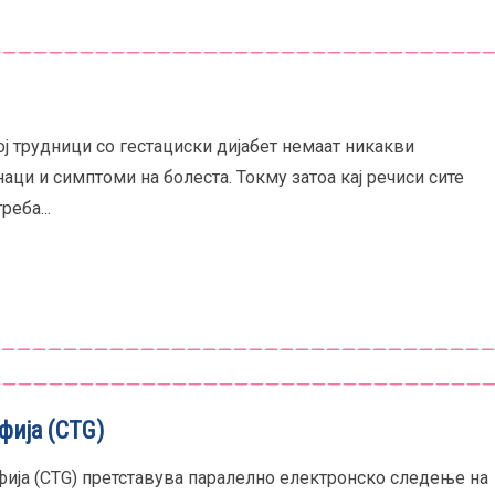
ој трудници со гестациски дијабет немаат никакви
ци и симптоми на болеста. Токму затоа кај речиси сите
еба...
фија (CTG)
ија (CTG) претставува паралелно електронско следење на