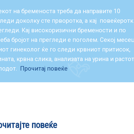
екот на бременоста треба да направите 10
леди доколку сте прворотка, а кај повеќеротк
егледи. Кај високоризични бремености и по
еба бројот на прегледи е поголем. Секој месе
от гинеколог ќе го следи крвниот притисок,
ната, крвна слика, анализата на урина и расто
плодот.
Прочитај повеќе
очитајте повеќе