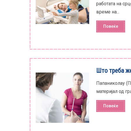
работата на срц
време на...
Повеќе
Што треба же
Папаниколау (ПА
материјал од гр
Повеќе