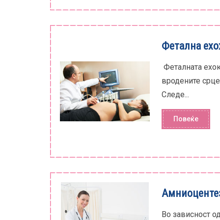
Фетална ехо
Феталната ехок
вродените срце
Следе...
Повеќе
Амниоценте
Во зависност од