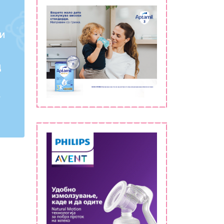
и
ц
т