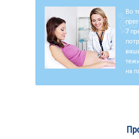
Во т
прег
7 пр
потр
ваши
тежи
на 
Пр