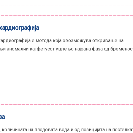
хардиографија
ардиографија е метода која овозможува откривање на
ви аномалии кај фетусот уште во најрана фаза од бременост
за
 количината на плодовата вода и од позицијата на постелкат