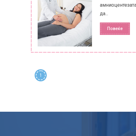
амниоцентезата
да...
Повеќе
1