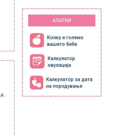
АЛАТКИ
Колку е големо
вашето бебе
Калкулатор
овулација
Калкулатор за дата
на породување
...