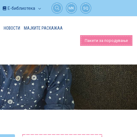
Е-библиотека
MK
SQ
НОВОСТИ
МАЈКИТЕ РАСКАЖАА
Пакети за породување