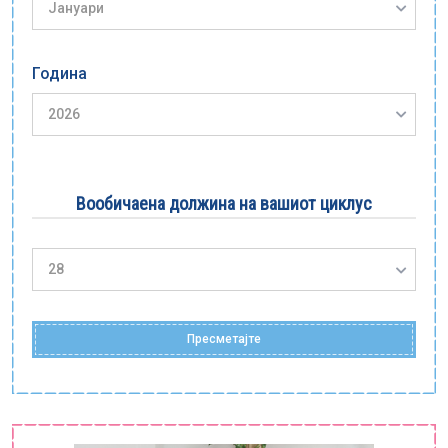
Е-библиотека
Пакети за породување
Година
Вообичаена должина на вашиот циклус
Пресметајте