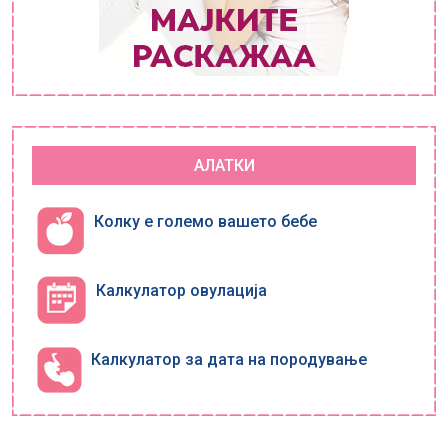
АЛАТКИ
Колку е големо вашето бебе
Калкулатор овулација
Калкулатор за дата на породување