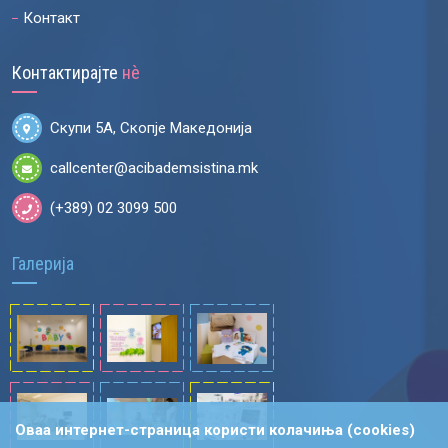
Контакт
Контактирајте
нѐ
Скупи 5А, Скопје Македонија
callcenter@acibademsistina.mk
(+389) 02 3099 500
Галерија
Оваа интернет-страница користи колачиња (cookies)