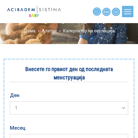
MK
SQ
Калкулатор на овулација
Дома
Алатки
Калкулатор на овулација
ПЛАНИРАЊЕ БРЕМЕНОСТ
БРЕМЕНОСТ
БРЕМЕНОСТ ПО НЕДЕЛИ
Внесете го првиот ден од последната
БЕБЕ
менструација
ДЕТЕ
АЛАТКИ
Ден
НОВОСТИ
МАЈКИТЕ РАСКАЖАА
Месец
МАЈКИТЕ ПРАШАА