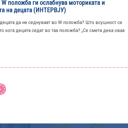
 W положба ги ослабнува моториката и
та на децата (ИНТЕРВЈУ)
децата да не седнуваат во W положба? Што всушност се
то кога децата седат во таа положба? „Се смета дека оваа
»