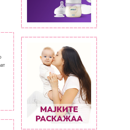
о
аат