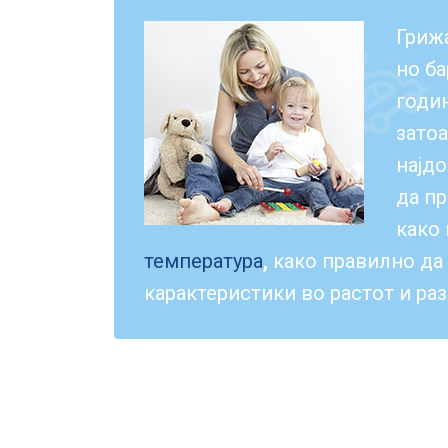
Грижа
но б
годи
затоа
најдо
да пр
како
температура
,
како правилно да
карактеристики во растот и раз