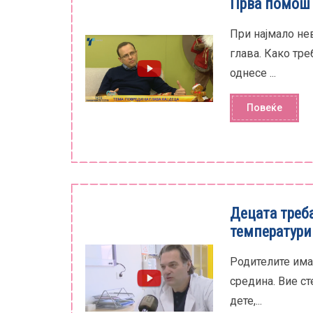
Прва помош п
При најмало не
глава. Како тр
однесе ...
Повеќе
Децата треба
температури
Родителите имаа
средина. Вие ст
дете,...