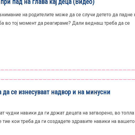
ри пад на глава кај деца (Видео)
внимание на родителите може да се случи детето да падне 
еба во тој момент да реагираме? Дали веднаш треба да се
 да се изнесуваат надвор и на минусни
т чудни навики да ги држат децата на затворено, во топла
е тие кои треба да ги создадете здравите навики на вашето