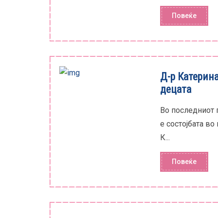
Повеќе
Д-р Катерина
децата
Во последниот 
е состојбата во
К...
Повеќе