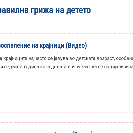
равилна грижа на детето
воспаление на крајници (Видео)
 крајниците најчесто се јавува во детската возраст, особен
и седмата година кога децата почнуваат да се социјализир