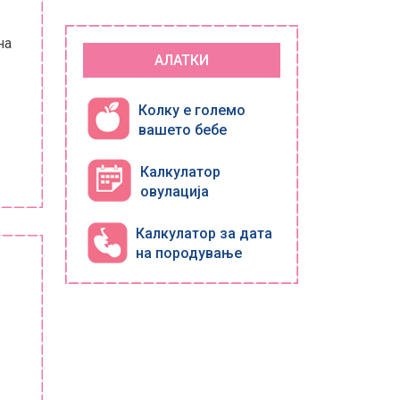
на
АЛАТКИ
Колку е големо
вашето бебе
Калкулатор
овулација
Калкулатор за дата
на породување