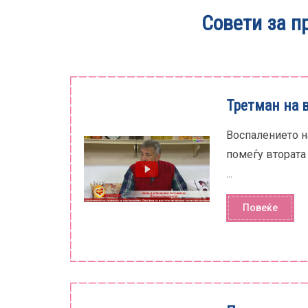
Совети за п
Третман на 
Воспалението на
помеѓу втората 
...
Повеќе