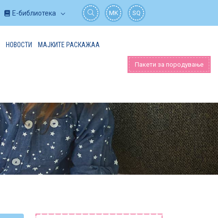
Е-библиотека
MK
SQ
НОВОСТИ
МАЈКИТЕ РАСКАЖАА
Пакети за породување