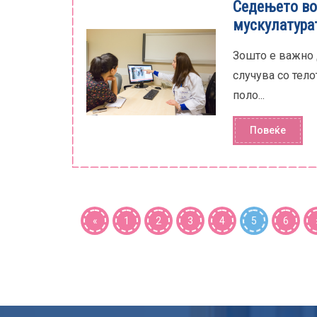
Седењето во
мускулатура
Зошто е важно 
случува со тело
поло...
Повеќе
«
1
2
3
4
5
6