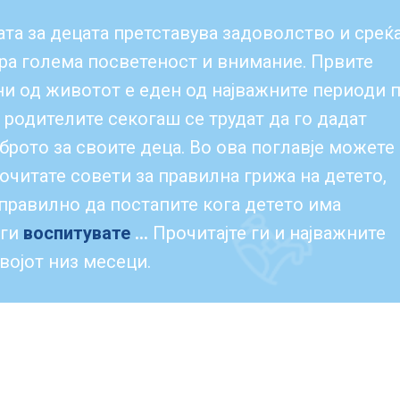
та за децата претставува задоволство и среќа
ара голема посветеност и внимание. Првите
ни од животот е еден од најважните периоди 
 родителите секогаш се трудат да го дадат
брото за своите деца. Во ова поглавје можете
очитате совети за правилна грижа на детето,
 правилно да постапите кога детето има
 ги
воспитувате
...
Прочитајте ги и најважните
војот низ месеци.