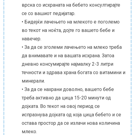
врска со исхраната на бебето консултирајте
се со вашиот педијатар.
• Бидејќи лачењето на млекото е поголемо
во текот на ноќта, дојте го вашето бебе и
навечер.
• За да се зголеми лачењето на млеко треба
да внимавате и на вашата исхрана. Затоа
дневно консумирајте најмалку 2-3 литри
течности и здрава храна богата со витамини и
минерали.
• За да се нахрани доволно, вашето бебе
треба активно да цица 15-20 минути од
дојката. Во текот на овој период се
испразнува дојката од која цица бебето и се
остава простор да се излачи нова количина
млеко.