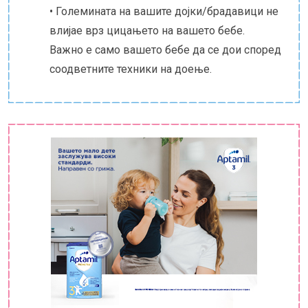
• Големината на вашите дојки/брадавици не
влијае врз цицањето на вашето бебе.
Важно е само вашето бебе да се дои според
соодветните техники на доење.