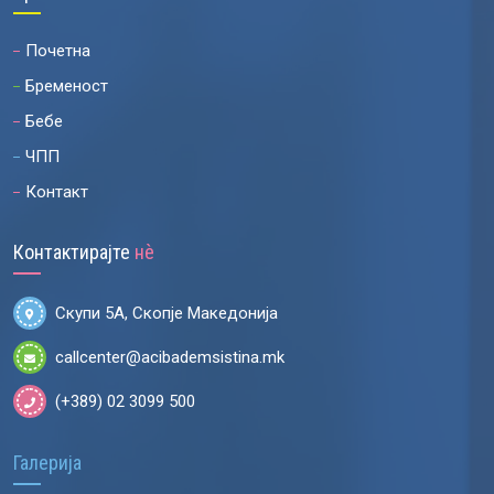
Почетна
Бременост
Бебе
ЧПП
Контакт
Контактирајте
нѐ
Скупи 5А, Скопје Македонија
callcenter@acibademsistina.mk
(+389) 02 3099 500
Галерија