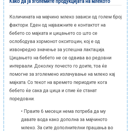
Како да ја зголемите продукцијата на млекото
Е-библиотека
Количината на мајчино млеко зависи од голем број
Пакети за породување
фактори. Еден од најважните е контактот на
бебето со мајката и цицањето со што се
ослободува хормонот окситоцин, кој е од
извонредно значење за успешна лактација.
Цицањето на бебето не се одвива во редовни
интервали. Доколку почесто го доите, тоа ќе
помогне за зголемено излачување на млеко кај
мајката. Со текот на времето периодите кога
бебето ќе сака да цица и спие ќе станат
поредовни.
• Првите 6 месеци нема потреба да му
давате вода како дополна за мајчиното
млеко. За сите дополнителни прашања во