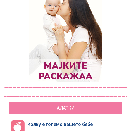
АЛАТКИ
Колку е големо вашето бебе