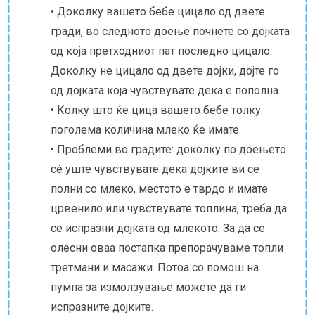
• Доколку вашето бебе цицало од двете
гради, во следното доење почнете со дојката
од која претходниот пат последно цицало.
Доколку не цицало од двете дојки, дојте го
од дојката која чувствувате дека е пополна.
• Колку што ќе цица вашето бебе толку
поголема количина млеко ќе имате.
• Проблеми во градите: доколку по доењето
сé уште чувствувате дека дојките ви се
полни со млеко, местото е тврдо и имате
црвенило или чувствувате топлина, треба да
се испразни дојката од млекото. За да се
олесни оваа постапка препорачуваме топли
третмани и масажи. Потоа со помош на
пумпа за измолзување можете да ги
испразните дојките.