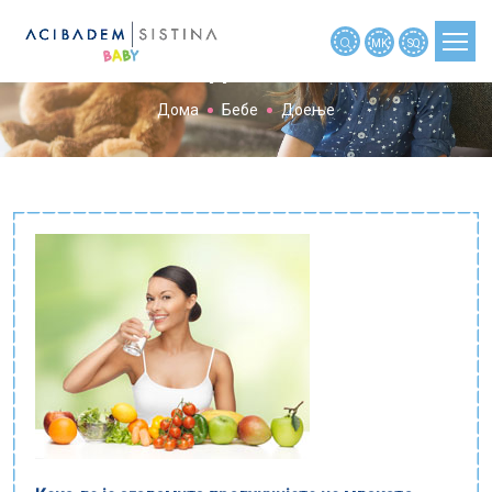
MK
SQ
Доење
Дома
Бебе
Доење
ПЛАНИРАЊЕ БРЕМЕНОСТ
БРЕМЕНОСТ
БРЕМЕНОСТ ПО НЕДЕЛИ
БЕБЕ
ДЕТЕ
АЛАТКИ
НОВОСТИ
МАЈКИТЕ РАСКАЖАА
МАЈКИТЕ ПРАШАА