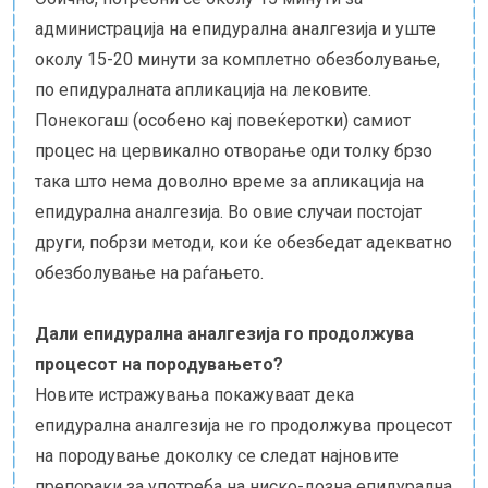
администрација на епидурална аналгезија и уште
околу 15-20 минути за комплетно обезболување,
по епидуралната апликација на лековите.
Понекогаш (особено кај повеќеротки) самиот
процес на цервикално отворање оди толку брзо
така што нема доволно време за апликација на
епидурална аналгезија. Во овие случаи постојат
други, побрзи методи, кои ќе обезбедат адекватно
обезболување на раѓањето.
Дали епидурална аналгезија го продолжува
процесот на породувањето?
Новите истражувања покажуваат дека
епидурална аналгезија не го продолжува процесот
на породување доколку се следат најновите
препораки за употреба на ниско-дозна епидурална