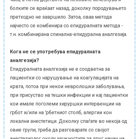
болките се враќаат назад, доколку породувањето
претходно не завршило. Затоа, оваа метода
најчесто се комбинира со епидуралната метода -
т.н. комбинирана спинална-епидурална аналгезија.
Кога не се употребува епидуралната
аналгезија?
Епидуралната аналгезија не е соодветна за
пациентки со нарушување на коагулацијата на
крвта, потоа при некои невролошки заболувања,
при присуство на тешки инфекции и кај пациентки
кои имале поголеми хируршки интервенции на
грбот и/или на 'рбетниот столб, алергии кон
локални анестетици. Доколку спаѓате во некоја од
овие групи, треба да разговарате со својот
анестезиолог околу можностите за друг начин на