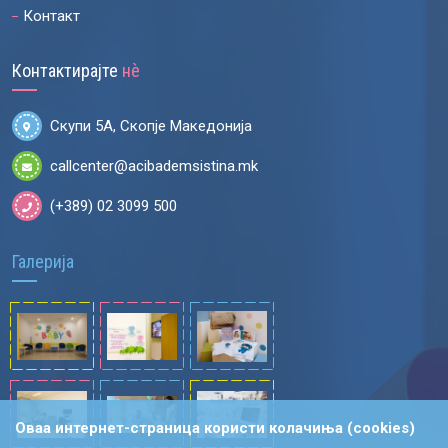
Контакт
Контактирајте
нѐ
Скупи 5А, Скопје Македонија
callcenter@acibademsistina.mk
(+389) 02 3099 500
Галерија
Оваа интернет-страница користи колачиња (cookies)