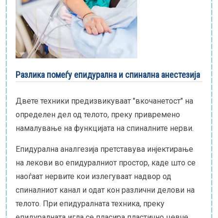
Е-библиотека
Пакети за породување
Разлика помеѓу епидурална и спинална анестезија
Двете техники предизвикуваат "вкочанетост" на
определен дел од телото, преку привремено
намалување на функцијата на спиналните нерви.
Епидурална аналгезија претставува инјектирање
на лекови во епидуралниот простор, каде што се
наоѓаат нервите кои излегуваат надвор од
спиналниот канал и одат кон различни делови на
телото. При епидуралната техника, преку
епидуралната игла се пласира пластично цевче