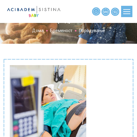
MK
SQ
Породување
Дома
Бременост
Породување
ПЛАНИРАЊЕ БРЕМЕНОСТ
БРЕМЕНОСТ
БРЕМЕНОСТ ПО НЕДЕЛИ
БЕБЕ
ДЕТЕ
АЛАТКИ
НОВОСТИ
МАЈКИТЕ РАСКАЖАА
МАЈКИТЕ ПРАШАА