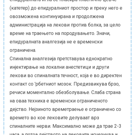
(катетер) до епидуралниот простор и преку него е
овозможена континуирана и продолжена
администрација на лекови против болка, за цело
време на траењето на породувањето. Значи,
епидуралната аналгезија не е временски
ограничена.
Спинална аналгезија претставува еднократно
инјектирање на локални анестетици и други
лекови во спиналната течност, која е во директен
контакт со 'рбетниот мозок. Предизвикува брзо,
речиси моментално обезболување. Слаба страна
на оваа техника е временски ограниченото
дејство. Нејзиното времетраење е ограничено со
времето во кое лековите делуваат врз
спиналните нерви. Максимално може да трае 2-3
часа, а потоа дејството на лековите исчезнува и