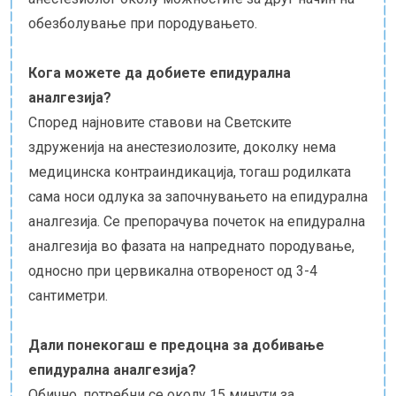
обезболување при породувањето.
Кога можете да добиете епидурална
аналгезија?
Според најновите ставови на Светските
здруженија на анестезиолозите, доколку нема
медицинска контраиндикација, тогаш родилката
сама носи одлука за започнувањето на епидурална
аналгезија. Се препорачува почеток на епидурална
аналгезија во фазата на напреднато породување,
односно при цервикална отвореност од 3-4
сантиметри.
Дали понекогаш е предоцна за добивање
епидурална аналгезија?
Обично, потребни се околу 15 минути за