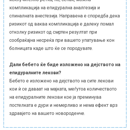
компликација на епидурална аналгезија и
спиналната анестезија. Направена е споредба дека
ризикот од ваква компликација е далеку помал
отколку ризикот од смртен резултат при
сообраќајна несреќа при вашето упатување кон
болницата каде што ќе се породувате.
Дали бебето ќе биде изложено на дејството на
епидуралните лекови?
Бебето е изложено на дејството на сите лекови
кои ѝ се даваат на мајката, меѓутоа количеството
на епидуралните лекови кое ја преминува
постелката е дури и немерливо и нема ефект врз
здравјето на вашето новороденче.