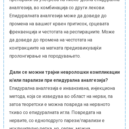
аналгезија, во комбинација со други лекови.
Епидуралната аналгезија може да доведе до
промена на вашиот крвен притисок, срцевата
фреквенција и честотата на респирациите. Може
да доведе до промена на честотата на
контракциите на матката предизвикувајќи
пролонгирање на породувањето.
Дали се можни трајни невролошки компликации
и/или парализи при епидурална аналгезија?
Епидурална аналгезија е инванзивна, инјекциона
метода, која се изведува во област на нерви, па
затоа теоретски е можна повреда на нервното
ткиво со епидуралната игла. Повредата на
нервите, со едноподруго парези/парализи е
исклучително ретка, но, сепак, можна