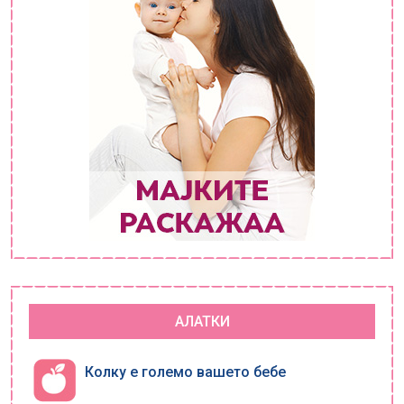
АЛАТКИ
Колку е големо вашето бебе