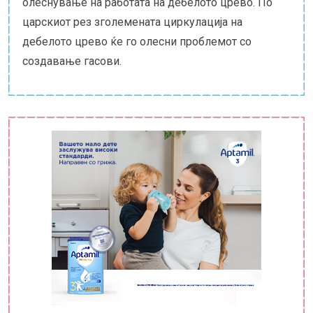
олеснување на работата на дебелото црево. По
царскиот рез зголемената циркулација на
дебелото црево ќе го олесни проблемот со
создавање гасови.