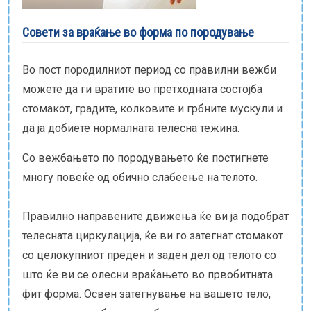
Е-библиотека
Совети за враќање во форма по породување
Пакети за породување
Во пост породилниот период со правилни вежби
можете да ги вратите во претходната состојба
стомакот, градите, колковите и грбните мускули и
да ја добиете нормалната телесна тежина.
Со вежбањето по породувањето ќе постигнете
многу повеќе од обично слабеење на телото.
Правилно направените движења ќе ви ја подобрат
телесната циркулација, ќе ви го затегнат стомакот
со целокупниот преден и заден дел од телото со
што ќе ви се олесни враќањето во првобитната
фит форма. Освен затегнување на вашето тело,