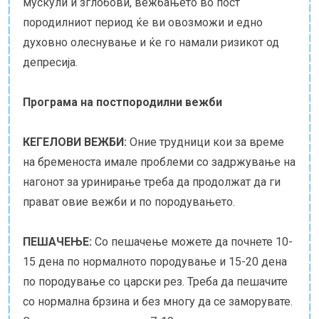
мускули и зглобови, вежбањето во пост
породилниот период ќе ви овозможи и едно
духовно олеснување и ќе го намали ризикот од
депресија.
Програма на постпородилни вежби
КЕГЕЛОВИ ВЕЖБИ:
Оние трудници кои за време
на бременоста имале проблеми со задржување на
нагонот за уринирање треба да продолжат да ги
прават овие вежби и по породувањето.
ПЕШАЧЕЊЕ:
Со пешачење можете да почнете 10-
15 дена по нормалното породување и 15-20 дена
по породување со царски рез. Треба да пешачите
со нормална брзина и без многу да се заморувате.