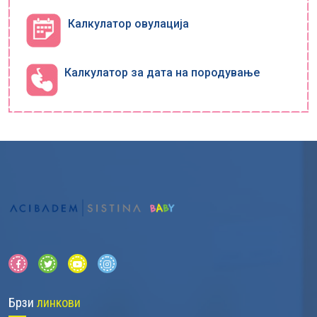
Калкулатор овулација
Калкулатор за дата на породување
Брзи
линкови