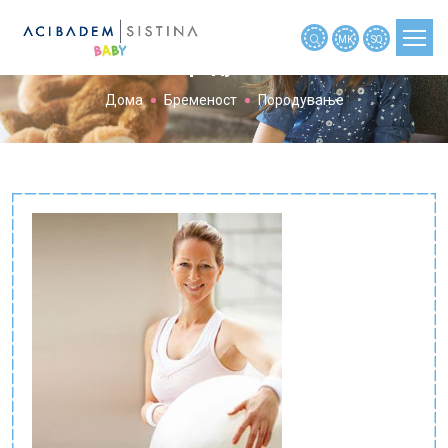
MK
SQ
Породување
Дома
Бременост
Породување
ПЛАНИРАЊЕ БРЕМЕНОСТ
БРЕМЕНОСТ
БРЕМЕНОСТ ПО НЕДЕЛИ
БЕБЕ
ДЕТЕ
АЛАТКИ
НОВОСТИ
МАЈКИТЕ РАСКАЖАА
МАЈКИТЕ ПРАШАА