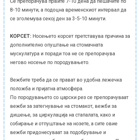
Се препорачува првите 7-10 дена да пешачите по
8-10 минути, а подоцна временскиот интервал да
се зголемува секој ден за 3-5-10 минути.
КОРСЕТ:
Носењето корсет претставува причина за
дополнително опуштање на стомачната
мускулатура и поради тоа не се препорачува
негово носење по породувањето.
Вежбите треба да се прават во удобна лежечка
положба и пријатна атмосфера.
По породувањето со царски рез се препорачуваат
вежби за затегнување на стомакот, вежби за
дишење, за циркулација на стапалата, како и
собирање и отпуштање на нозете, а сите овие
вежби придонесуваат за подобрување и