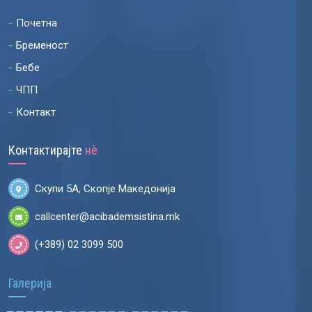
Почетна
Бременост
Бебе
ЧПП
Контакт
Контактирајте
нѐ
Скупи 5А, Скопје Македонија
callcenter@acibademsistina.mk
(+389) 02 3099 500
Галерија