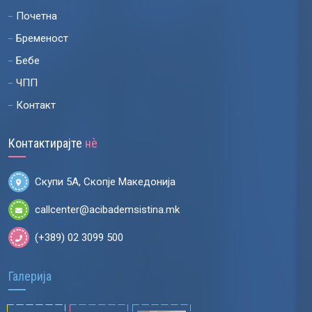
Почетна
Бременост
Бебе
ЧПП
Контакт
Контактирајте
нѐ
Скупи 5А, Скопје Македонија
callcenter@acibademsistina.mk
(+389) 02 3099 500
Галерија