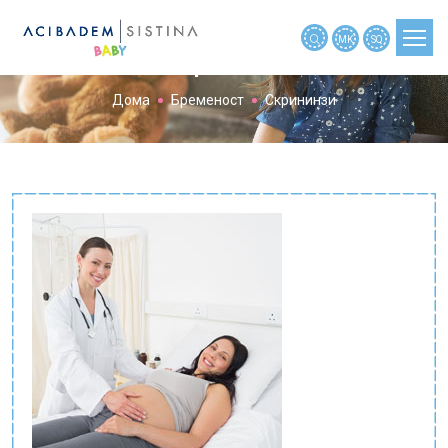
MK
SQ
Скрининзи
Дома
Бременост
Скрининзи
ПЛАНИРАЊЕ БРЕМЕНОСТ
БРЕМЕНОСТ
БРЕМЕНОСТ ПО НЕДЕЛИ
БЕБЕ
ДЕТЕ
АЛАТКИ
НОВОСТИ
МАЈКИТЕ РАСКАЖАА
МАЈКИТЕ ПРАШАА