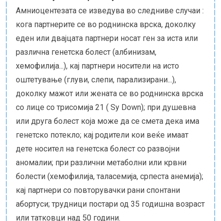
Амниоцентезата се изведува во следниве случаи :
кога партнерите се во роднинска врска, доколку
еден или двајцата партнери носат ген за иста или
различна генетска болест (албинизам,
хемофилија...), кај партнери носители на исто
оштетување (глуви, слепи, парализирани...),
доколку мажот или жената се во роднинска врска
со лице со трисомија 21 ( Sy Down); при душевна
или друга болест која може да се смета дека има
генетско потекло; кај родители кои веќе имаат
дете носител на генетска болест со развојни
аномалии; при различни метаболни или крвни
болести (хемофилија, таласемија, српеста анемија);
кај партнери со повторувачки рани спонтани
абортуси; трудници постари од 35 годишна возраст
или татковци над 50 години.