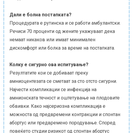
Дали е болна постапката?
Процедурата е рутинска и се работи амбулантски.
Речиси 70 проценти од жените укажуваат дека
немаат никаков или имаат минимален
дискомфорт или болка за време на постапката.
Колку е сигурно ова испитување?
Резултатите кои се добиваат преку
амниоцентезата се сметаат за сто отсто сигурни.
Најчести компликации се инфекција на
амнионската течност и оштетување на плодовите
обвивки. Како најсериозна компликација е
можноста од предвремени контракции и спонтан
абортус или предвремено породување. Според
повеќето студии ризикот од спонтан абортус