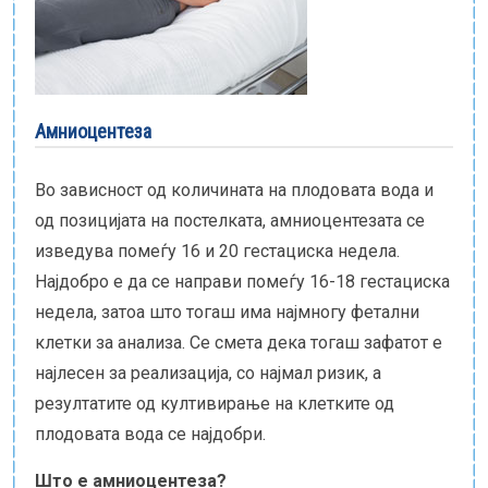
Е-библиотека
Пакети за породување
Амниоцентеза
Во зависност од количината на плодовата вода и
од позицијата на постелката, амниоцентезата се
изведува помеѓу 16 и 20 гестациска недела.
Најдобро е да се направи помеѓу 16-18 гестациска
недела, затоа што тогаш има најмногу фетални
клетки за анализа. Се смета дека тогаш зафатот е
најлесен за реализација, со најмал ризик, а
резултатите од култивирање на клетките од
плодовата вода се најдобри.
Што е амниоцентеза?