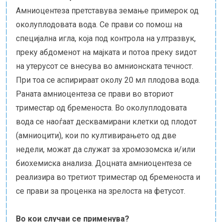
Амниоцентеза претставува земање примерок од
околуплодовата вода. Се прави со помош на
специјална игла, која под контрола на ултразвук,
преку абдоменот на мајката и потоа преку ѕидот
на утерусот се внесува во амнионската течност.
При тоа се аспирираат околу 20 мл плодова вода.
Раната амниоцентеза се прави во вториот
триместар од бременоста. Во околуплодовата
вода се наоѓаат десквамирани клетки од плодот
(амниоцити), кои по култивирањето од две
недели, можат да служат за хромозомска и/или
биохемиска анализа. Доцната амниоцентеза се
реализира во третиот триместар од бременоста и
се прави за проценка на зрелоста на фетусот.
Во кои случаи се применува?