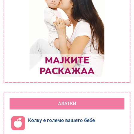
АЛАТКИ
Колку е големо вашето бебе