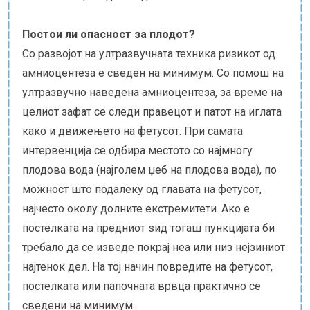
Постои ли опасност за плодот?
Со развојот на ултразвучната техника ризикот од
амниоцентеза е сведен на минимум. Со помош на
ултразвучно наведена амниоцентеза, за време на
целиот зафат се следи правецот и патот на иглата
како и движењето на фетусот. При самата
интервенција се одбира местото со најмногу
плодова вода (најголем џеб на плодова вода), по
можност што подалеку од главата на фетусот,
најчесто околу долните екстремитети. Ако е
постелката на предниот ѕид тогаш пункцијата би
требало да се изведе покрај неа или низ нејзиниот
најтенок дел. На тој начин повредите на фетусот,
постелката или папочната врвца практично се
сведени на минимум.