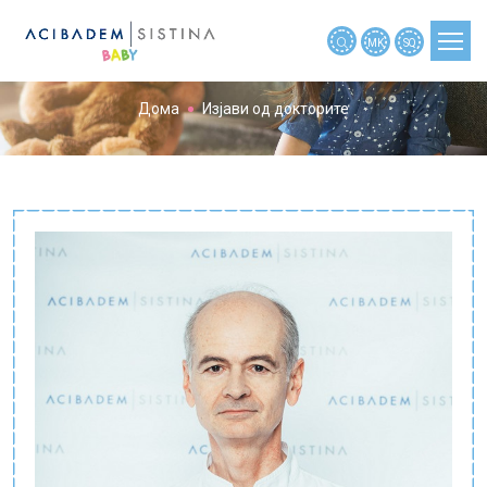
MK
SQ
Новости
Дома
Изјави од докторите
ПЛАНИРАЊЕ БРЕМЕНОСТ
БРЕМЕНОСТ
БРЕМЕНОСТ ПО НЕДЕЛИ
БЕБЕ
ДЕТЕ
АЛАТКИ
НОВОСТИ
МАЈКИТЕ РАСКАЖАА
МАЈКИТЕ ПРАШАА