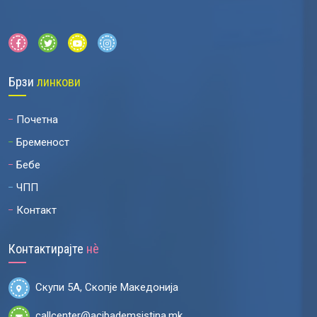
Брзи
линкови
Почетна
Бременост
Бебе
ЧПП
Контакт
Контактирајте
нѐ
Скупи 5А, Скопје Македонија
callcenter@acibademsistina.mk