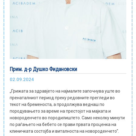
Е-библиотека
Пакети за породување
Прим. д-р Душко Фидановски
02.09.2024
„Грижата за здравјето на најмалите започнува уште во
пренаталниот период преку редовните прегледи во
текот на бременоста, а продолжува веднаш по
породувањето за време на престојот на мајката и
новороденчето во породилиштето. Само неколку минути
по раѓањето на бебето се прави првата проценка на
клиничката состојба и виталноста на новороденчетo“.