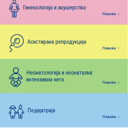
Е-библиотека
Гинекологија и акушерство
Повеќе
Пакети за породување
Асистирана репродукција
Повеќе
Неонатологија и неонатална
интензивна нега
Повеќе
Педијатрија
Повеќе