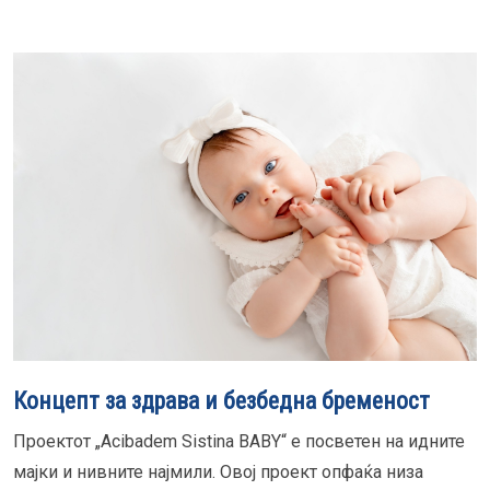
Концепт за здрава и безбедна бременост
Проектот „Acibadem Sistina BABY“ е посветен на идните
мајки и нивните најмили. Овој проект опфаќа низа