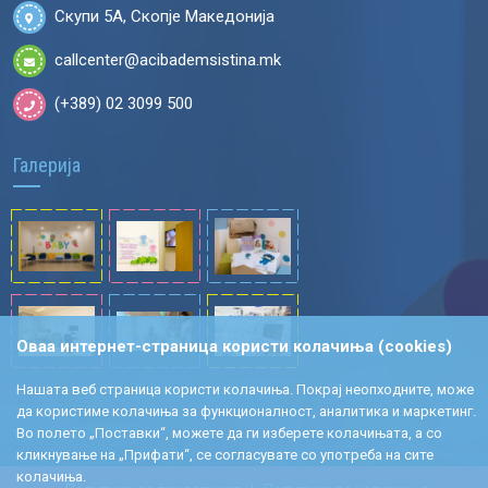
Скупи 5А, Скопје Македонија
callcenter@acibademsistina.mk
(+389) 02 3099 500
Галерија
Оваа интернет-страница користи колачиња (cookies)
Нашата веб страница користи колачиња. Покрај неопходните, може
да користиме колачиња за функционалност, аналитика и маркетинг.
Во полето „Поставки“, можете да ги изберете колачињата, а со
кликнување на „Прифати“, се согласувате со употреба на сите
колачиња.