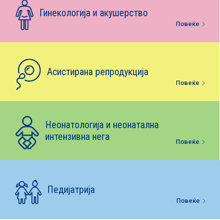
Е-библиотека
Гинекологија и акушерство
Повеќе
Пакети за породување
Асистирана репродукција
Повеќе
Неонатологија и неонатална
интензивна нега
Повеќе
Педијатрија
Повеќе