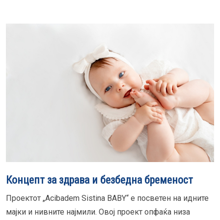
Концепт за здрава и безбедна бременост
Проектот „Acibadem Sistina BABY“ е посветен на идните
мајки и нивните најмили. Овој проект опфаќа низа