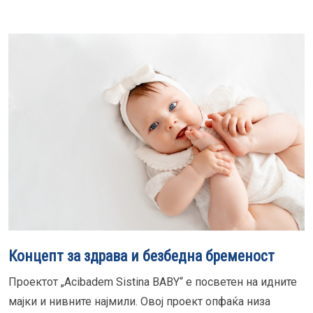
Концепт за здрава и безбедна бременост
Проектот „Acibadem Sistina BABY“ е посветен на идните
мајки и нивните најмили. Овој проект опфаќа низа