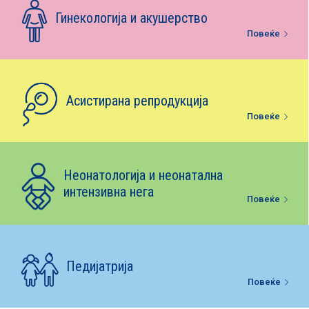
Е-библиотека
Гинекологија и акушерство
Повеќе
Пакети за породување
Асистирана репродукција
Повеќе
Неонатологија и неонатална
интензивна нега
Повеќе
Педијатрија
Повеќе