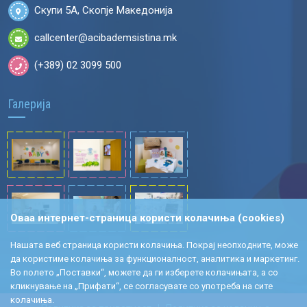
Скупи 5А, Скопје Македонија
callcenter@acibademsistina.mk
(+389) 02 3099 500
Галерија
Оваа интернет-страница користи колачиња (cookies)
Нашата веб страница користи колачиња. Покрај неопходните, може
да користиме колачиња за функционалност, аналитика и маркетинг.
Во полето „Поставки“, можете да ги изберете колачињата, а со
кликнување на „Прифати“, се согласувате со употреба на сите
колачиња.