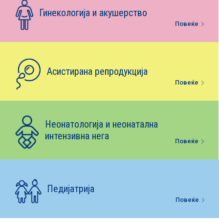
Е-библиотека
Гинекологија и акушерство
Повеќе
Пакети за породување
Асистирана репродукција
Повеќе
Неонатологија и неонатална
интензивна нега
Повеќе
Педијатрија
Повеќе