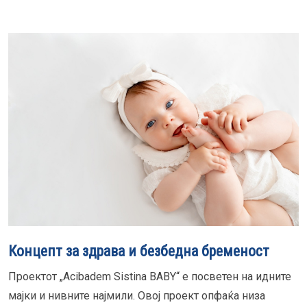
Концепт за здрава и безбедна бременост
Проектот „Acibadem Sistina BABY“ е посветен на идните
мајки и нивните најмили. Овој проект опфаќа низа