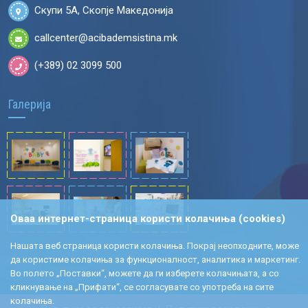
Скупи 5А, Скопје Македонија
callcenter@acibademsistina.mk
(+389) 02 3099 500
Галерија
Оваа интернет-страница користи колачиња (cookies)
Нашата веб страница користи колачиња. Покрај неопходните, може
да користиме колачиња за функционалност, аналитика и маркетинг.
Во полето „Поставки“, можете да ги изберете колачињата, а со
кликнување на „Прифати“, се согласувате со употреба на сите
колачиња.