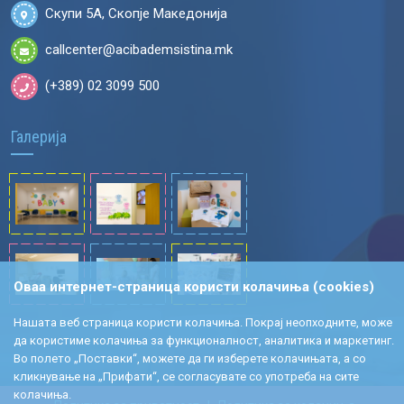
Скупи 5А, Скопје Македонија
callcenter@acibademsistina.mk
(+389) 02 3099 500
Галерија
Оваа интернет-страница користи колачиња (cookies)
Нашата веб страница користи колачиња. Покрај неопходните, може
да користиме колачиња за функционалност, аналитика и маркетинг.
Во полето „Поставки“, можете да ги изберете колачињата, а со
кликнување на „Прифати“, се согласувате со употреба на сите
колачиња.