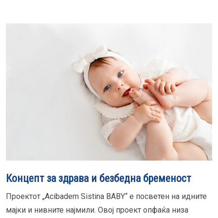
Концепт за здрава и безбедна бременост
Проектот „Acibadem Sistina BABY“ е посветен на идните
мајки и нивните најмили. Овој проект опфаќа низа