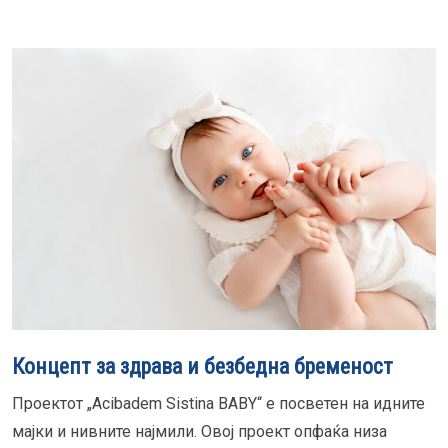
Концепт за здрава и безбедна бременост
Проектот „Acibadem Sistina BABY“ е посветен на идните
мајки и нивните најмили. Овој проект опфаќа низа