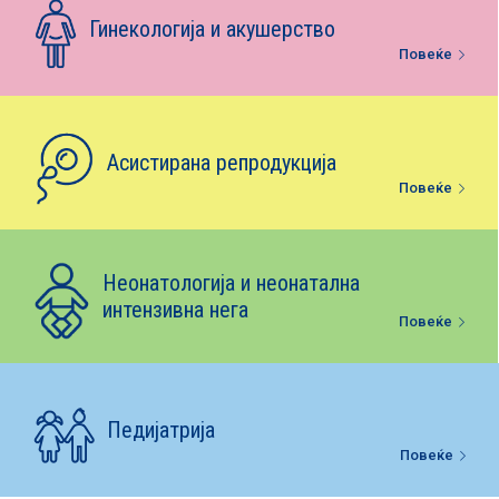
Е-библиотека
Гинекологија и акушерство
Повеќе
Пакети за породување
Асистирана репродукција
Повеќе
Неонатологија и неонатална
интензивна нега
Повеќе
Педијатрија
Повеќе