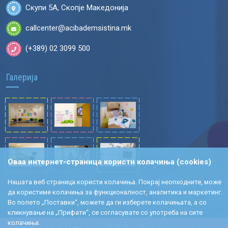
Скупи 5А, Скопје Македонија
callcenter@acibademsistina.mk
(+389) 02 3099 500
Галерија
Оваа интернет-страница користи колачиња (cookies)
Нашата веб страница користи колачиња. Покрај неопходните, може
да користиме колачиња за функционалност, аналитика и маркетинг.
Во полето „Поставки“, можете да ги изберете колачињата, а со
кликнување на „Прифати“, се согласувате со употреба на сите
колачиња.