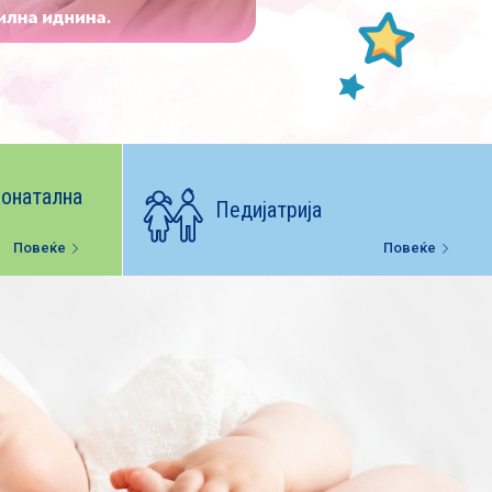
Повеќе
еонатална
Педијатрија
Повеќе
Повеќе