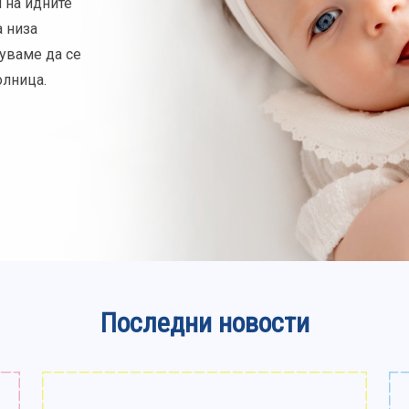
н на идните
а низа
уваме да се
олница.
Последни новости