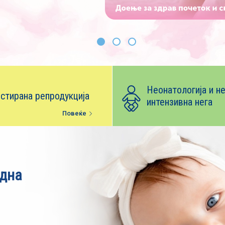
Неонатологија и н
стирана репродукција
интензивна нега
Повеќе
една