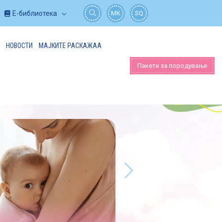
Е-библиотека
MK
SQ
НОВОСТИ
МАЈКИТЕ РАСКАЖАА
Пакети за породување
Новости
СПЕЦИЈАЛЕН ПОДАРОК – AS BAB
БРЕНДИРАНА БЕБЕШКА ТОРБА
Сите родилки, пред да ја напуштат нашата болница,
добиваат подарок – специјално дизајнирана,
практична и брендирана бебешка торбичка, која има
практична приме...