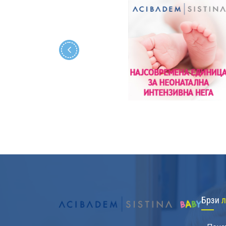
Брзи
л