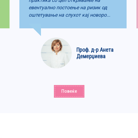
практика со цел откривање на
евентуално постоење на ризик од
оштетување на слухот кај новоро...
Проф. д-р Анета
Демерџиева
Повеќе