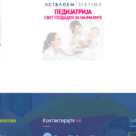
инкови
Контактирајте
нѐ
Га