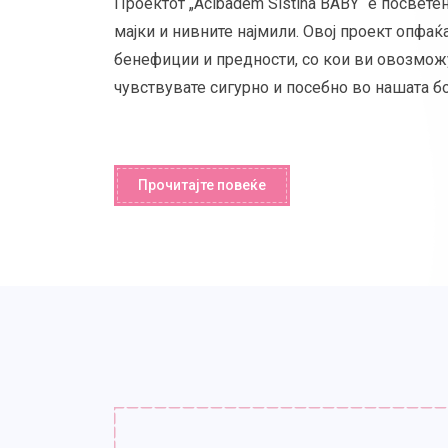
Проектот „Acibadem Sistina BABY“ е посвете
мајки и нивните најмили. Овој проект опфаќ
бенефиции и предности, со кои ви овозмож
чувствувате сигурно и посебно во нашата б
Прочитајте повеќе