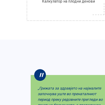
Калкулатор на плодни денови
дем
„Грижата за здравјето на најмалите
ални
започнува уште во пренаталниот
ајни
период преку редовните прегледи во