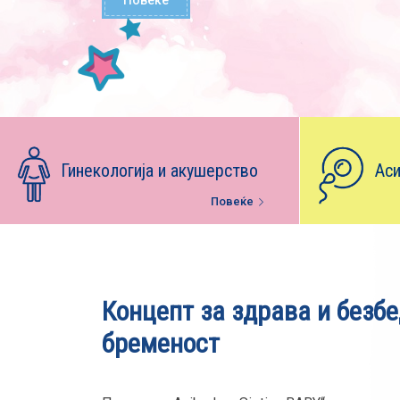
Гинекологија и акушерство
Аси
Повеќе
Концепт за здрава и безб
бременост