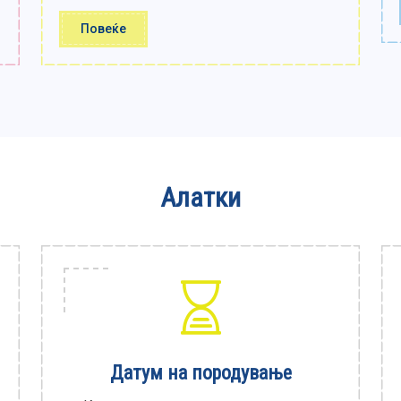
Повеќе
Алатки
Датум на породување