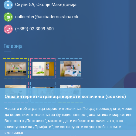
Скупи 5А, Скопје Македонија
callcenter@acibademsistina.mk
(+389) 02 3099 500
Галерија
Оваа интернет-страница користи колачиња (cookies)
Нашата веб страница користи колачиња. Покрај неопходните, може
да користиме колачиња за функционалност, аналитика и маркетинг.
Во полето „Поставки“, можете да ги изберете колачињата, а со
кликнување на „Прифати“, се согласувате со употреба на сите
колачиња.