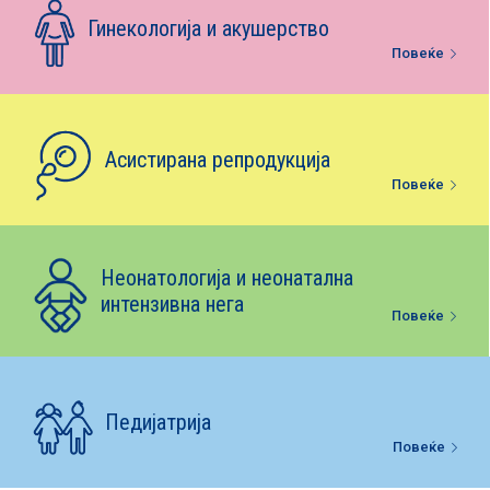
Е-библиотека
Гинекологија и акушерство
Повеќе
Пакети за породување
Асистирана репродукција
Повеќе
Неонатологија и неонатална
интензивна нега
Повеќе
Педијатрија
Повеќе