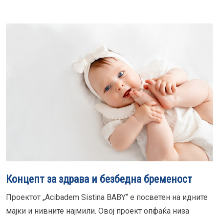
Концепт за здрава и безбедна бременост
Проектот „Acibadem Sistina BABY“ е посветен на идните
мајки и нивните најмили. Овој проект опфаќа низа