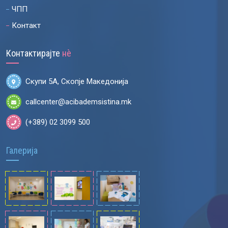
ЧПП
Контакт
Контактирајте
нѐ
Скупи 5А, Скопје Македонија
callcenter@acibademsistina.mk
(+389) 02 3099 500
Галерија