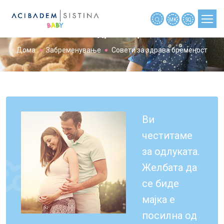
MK
SQ
Совети за здрава бременост
Дома
Забременување
Совети за здрава бременост
ПЛАНИРАЊЕ БРЕМЕНОСТ
БРЕМЕНОСТ
БРЕМЕНОСТ ПО НЕДЕЛИ
БЕБЕ
Ви
честитаме
ДЕТЕ
за одлуката.
АЛАТКИ
Желбата да
НОВОСТИ
се биде
МАЈКИТЕ РАСКАЖАА
мајка е
МАЈКИТЕ ПРАШАА
посилна од