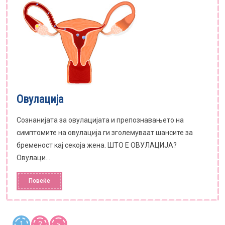
Овулација
Сознанијата за овулацијата и препознавањето на
симптомите на овулација ги зголемуваат шансите за
бременост кај секоја жена. ШТО Е ОВУЛАЦИЈА?
Овулаци...
Повеќе
1
2
»