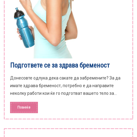
Подгответе се за здрава бременост
Донесовте одлука дека сакате да забремените? За да
имате здрава бременост, потребно е да направите
неколку работи кои ќе го подготват вашето тело за...
Повеќе