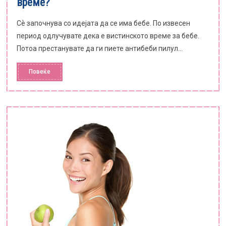
време?
Сѐ започнува со идејата да се има бебе. По извесен
период одлучувате дека е вистинското време за бебе.
Потоа престанувате да ги пиете антибеби пилул...
Повеќе