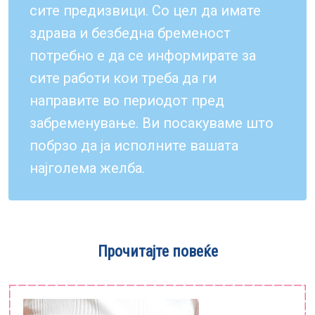
Е-библиотека
сите предизвици. Со цел да имате
здрава и безбедна бременост
Пакети за породување
потребно е да се информирате за
сите работи кои треба да ги
направите во периодот пред
забременување. Ви посакуваме што
побрзо да ја исполните вашата
најголема желба.
Прочитајте повеќе