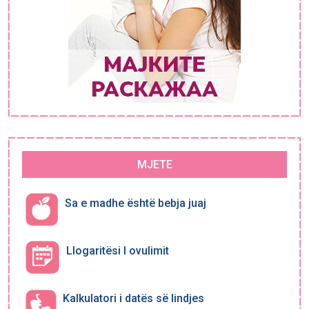
MJETE
Sa e madhe është bebja juaj
Llogaritësi I ovulimit
Kalkulatori i datës së lindjes