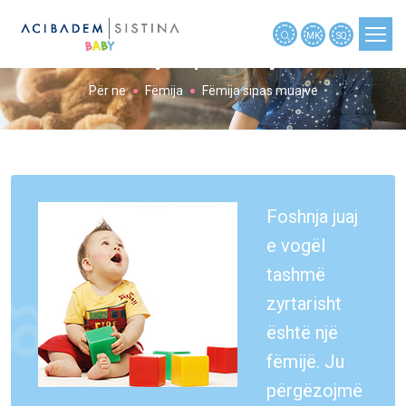
MK
SQ
Fëmija sipas muajve
Për ne
Fëmija
Fëmija sipas muajve
PLANIFIKIMI I SHTATZËNISË
SHTATZËNIA
SHTATZËNIA JAVË PAS JAVE
BEBE
Foshnja juaj
e vogël
FËMIJA
tashmë
MJETE
zyrtarisht
TË REJA
është një
NËNAT RRËFYEN
fëmijë. Ju
NËNAT PYETËN
përgëzojmë