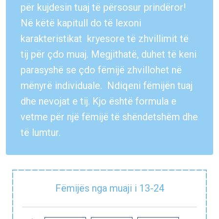
E-bibliotekë
për kujdesin tuaj të përsosur prindëror!
Në këtë kapitull do të lexoni
Paketat e lindjes
karakteristikat kryesore të zhvillimit të
tij për çdo muaj. Megjithatë, duhet të keni
parasyshë se çdo fëmijë zhvillohet në
mënyrë individuale. Ndiqeni fëmijën tuaj
dhe nevojat e tij. Kjo është formula e
vetme për një fëmijë të shëndetshëm dhe
të lumtur.
Fëmijës nga muaji i 13-24