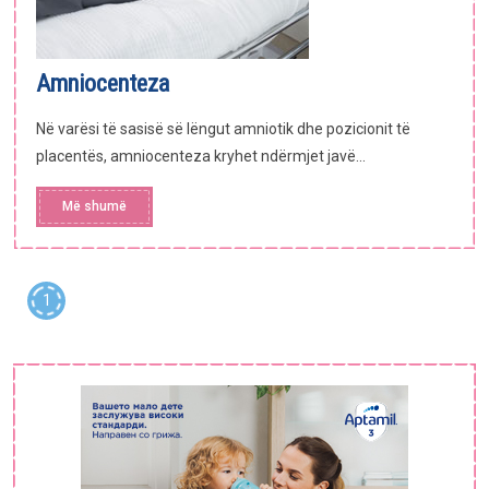
Amniocenteza
Në varësi të sasisë së lëngut amniotik dhe pozicionit të
placentës, amniocenteza kryhet ndërmjet javë...
Më shumë
1