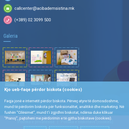
callcenter@acibademsistina.mk
(+389) 02 3099 500
Galeria
Kjo ueb-faqe përdor biskota (cookies)
Faqja jonë e internetit përdor biskota. Përveç atyre të domosdoshme,
mund të përdorim biskota për funksionalitet, analitikë dhe marketing. Në
fushën "Cilësimet", mund t’i zgjidhni biskotat, ndërsa duke klikuar
"Pranoj", pajtoheni me përdorimin e të gjitha biskotave (cookies).
Politika e privatësisë
|
Politika e biskotave (cookies)