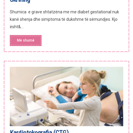
Shumica e grave shtatzëna me me diabet gestational nuk
kanë shenja dhe simptoma të dukshme të sëmundjes. Kjo
ësht&...
Më shumë
Kardiotokografia (CTG)