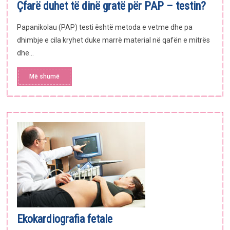
Çfarë duhet të dinë gratë për PAP – testin?
Papanikolau (PAP) testi është metoda e vetme dhe pa
dhimbje e cila kryhet duke marrë material në qafën e mitrës
dhe...
Më shumë
Ekokardiografia fetale