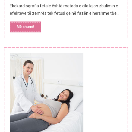
Ekokardiografia fetale është metoda e cila lejon zbulimin e
efekteve të zemrës tek fetusi që në fazën e hershme t&e...
Më shumë