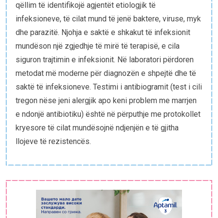
qëllim të identifikojë agjentët etiologjik të
infeksioneve, të cilat mund të jenë baktere, viruse, myk
dhe parazitë. Njohja e saktë e shkakut të infeksionit
mundëson një zgjedhje të mirë të terapisë, e cila
siguron trajtimin e infeksionit. Në laboratori përdoren
metodat më moderne për diagnozën e shpejtë dhe të
saktë të infeksioneve. Testimi i antibiogramit (test i cili
tregon nëse jeni alergjik apo keni problem me marrjen
e ndonjë antibiotiku) është në përputhje me protokollet
kryesore të cilat mundësojnë ndjenjën e të gjitha
llojeve të rezistencës.