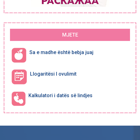
MJETE
Sa e madhe është bebja juaj
Llogaritësi I ovulimit
Kalkulatori i datës së lindjes