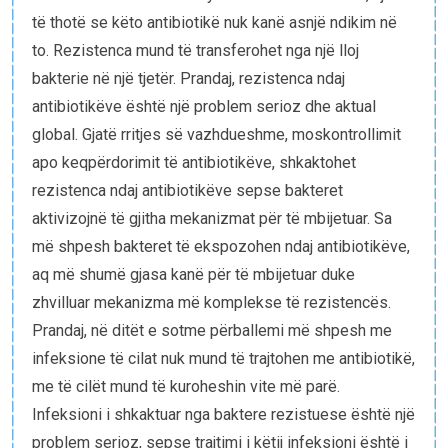
të thotë se këto antibiotikë nuk kanë asnjë ndikim në
to. Rezistenca mund të transferohet nga një lloj
bakterie në një tjetër. Prandaj, rezistenca ndaj
antibiotikëve është një problem serioz dhe aktual
global. Gjatë rritjes së vazhdueshme, moskontrollimit
apo keqpërdorimit të antibiotikëve, shkaktohet
rezistenca ndaj antibiotikëve sepse bakteret
aktivizojnë të gjitha mekanizmat për të mbijetuar. Sa
më shpesh bakteret të ekspozohen ndaj antibiotikëve,
aq më shumë gjasa kanë për të mbijetuar duke
zhvilluar mekanizma më komplekse të rezistencës.
Prandaj, në ditët e sotme përballemi më shpesh me
infeksione të cilat nuk mund të trajtohen me antibiotikë,
me të cilët mund të kuroheshin vite më parë.
Infeksioni i shkaktuar nga baktere rezistuese është një
problem serioz, sepse trajtimi i këtij infeksioni është i