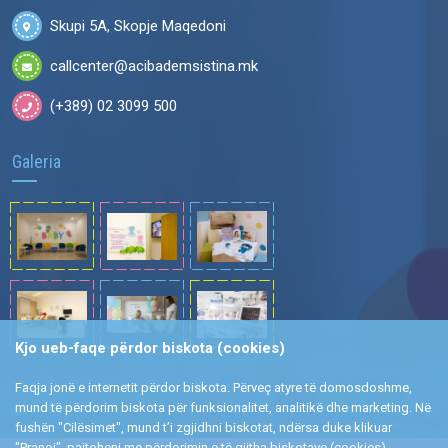
Skupi 5A, Skopje Maqedoni
callcenter@acibademsistina.mk
(+389) 02 3099 500
Galeria
Kjo ueb-faqe përdor biskota (cookies)
Faqja jonë e internetit përdor biskota. Përveç atyre të domosdoshme,
mund të përdorim biskota për funksionalitet, analitikë dhe marketing. Në
fushën "Cilësimet", mund t’i zgjidhni biskotat, ndërsa duke klikuar
"Pranoj", pajtoheni me përdorimin e të gjitha biskotave (cookies).