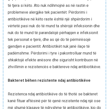
të tjera si këto. Ato nuk ndihmojnë as në rastin e
problemeve alergjike tek pacientët. Përdorimi i
antibiotikëve në këto raste është një shpërdorim i
vërtetë pasi nuk do të mund ta shërojë infeksionin dhe
nuk do të mund të parandalojë përhapjen e infeksionit
tek personat e tjerë, dhe as që do të përmirësojë
gjendjen e pacientit. Antibiotikët nuk janë ilaçe të
padëmshme. Përdorimi i tyre i pakontrolluar mund të
shkaktojë efekte anësore dhe sigurisht kontribuon në
zhvillimin e rezistencës e baktereve ndaj antibiotikëve.
Bakteret bëhen rezistente ndaj antibiotikëve
Rezistenca ndaj antibiotikëve do të thotë se bakteret
kanë fituar aftësinë për të qenë rezistente ndaj një ose
më shumë klasave të ndryshme të antibiotikëve, kjo do