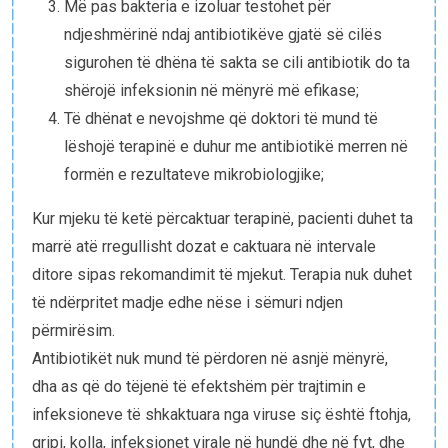
Më pas bakteria e izoluar testohet për
ndjeshmërinë ndaj antibiotikëve gjatë së cilës
sigurohen të dhëna të sakta se cili antibiotik do ta
shërojë infeksionin në mënyrë më efikase;
Të dhënat e nevojshme që doktori të mund të
lëshojë terapinë e duhur me antibiotikë merren në
formën e rezultateve mikrobiologjike;
Kur mjeku të ketë përcaktuar terapinë, pacienti duhet ta
marrë atë rregullisht dozat e caktuara në intervale
ditore sipas rekomandimit të mjekut. Terapia nuk duhet
të ndërpritet madje edhe nëse i sëmuri ndjen
përmirësim.
Antibiotikët nuk mund të përdoren në asnjë mënyrë,
dha as që do tëjenë të efektshëm për trajtimin e
infeksioneve të shkaktuara nga viruse siç është ftohja,
gripi, kolla, infeksionet virale në hundë dhe në fyt, dhe