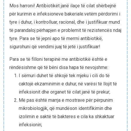
E-bibliotekë
Mos harroni! Antibiotikët janë ilaçe të cilat shërbejnë
për kurimin e infeksioneve bakeriale.vetëm përdorimi i
Paketat e lindjes
tyre i duhur, i kontrolluar, racional, dhe i justifikuar mund
të parandaloj përhapjen e problemit të rezistencës ndaj
tyre. Para se të jepni apo të merrni antibiotikë,
sigurohuni që vendimi juaj të jetë i justifikuar!
Para se të filloni terapinë me antibiotikë është e
rëndësishme që të bëni disa hapa të nevojshme:
I sëmuri duhet të shkojë tek mjeku i cili do të
caktojë ekzaminimin e duhur, në varësi të llojit të
infeksionit dhe organet të cilat janë të prekur;
Më pas është marrja e mostrave për përpunim
mikrobiologjik, që mundëson identifikimin dhe
izolimin e saktë të bakteres e cila ka shkaktuar
infeksionin;