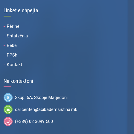
Linket e shpejta
Për ne
Shtatzënia
Bebe
PPSh
Kontakt
Na kontaktoni
Skupi 5A, Skopje Maqedoni
callcenter@acibademsistina.mk
(+389) 02 3099 500