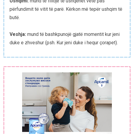
Ushqimi:
mund të fillojë të ushqehet vetë pas
E-bibliotekë
përfundimit të vitit të parë. Kërkon më tepër ushqim të
butë.
Paketat e lindjes
Veshja:
mund të bashkpunojë gjatë momentit kur jeni
duke e zhveshur (psh. Kur jeni duke i hequr çorapet).