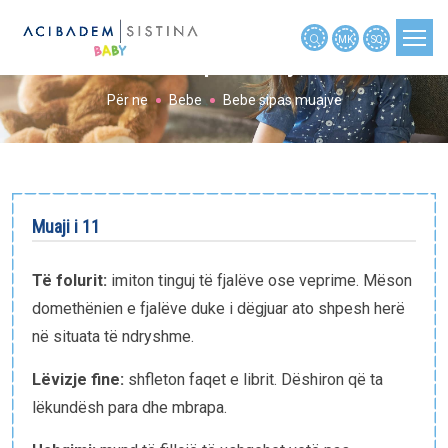
MK
SQ
Bebe sipas muajve
Për ne
Bebe
Bebe sipas muajve
PLANIFIKIMI I SHTATZËNISË
SHTATZËNIA
SHTATZËNIA JAVË PAS JAVE
Muaji i 11
BEBE
FËMIJA
Të folurit:
imiton tinguj të fjalëve ose veprime. Mëson
MJETE
domethënien e fjalëve duke i dëgjuar ato shpesh herë
në situata të ndryshme.
TË REJA
Lëvizje fine:
shfleton faqet e librit. Dëshiron që ta
NËNAT RRËFYEN
lëkundësh para dhe mbrapa.
NËNAT PYETËN