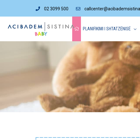
02 3099 500
callcenter@acibademsistin
PLANIFIKIMI I SHTATZËNISË