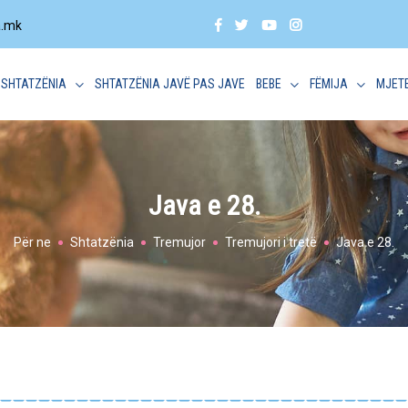
a.mk
SHTATZËNIA
SHTATZËNIA JAVË PAS JAVE
BEBE
FËMIJA
MJET
Java e 28.
Për ne
Shtatzënia
Tremujor
Tremujori i tretë
Java e 28.