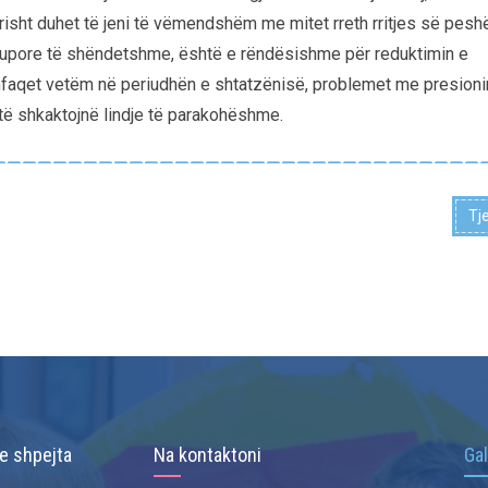
nërisht duhet të jeni të vëmendshëm me mitet rreth rritjes së pesh
trupore të shëndetshme, është e rëndësishme për reduktimin e
i shfaqet vetëm në periudhën e shtatzënisë, problemet me presioni
të shkaktojnë lindje të parakohëshme.
Tj
 e shpejta
Na kontaktoni
Gal