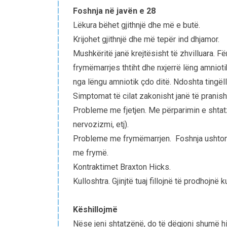
Foshnja në javën e 28
Lëkura bëhet gjithnjë dhe më e butë.
Krijohet gjithnjë dhe më tepër ind dhjamor.
Mushkëritë janë krejtësisht të zhvilluara. F
frymëmarrjes thtiht dhe nxjerrë lëng amniotik
nga lëngu amniotik çdo ditë. Ndoshta tingëll
Simptomat të cilat zakonisht janë të pranis
Probleme me fjetjen. Me përparimin e shtat
nervozizmi, etj).
Probleme me frymëmarrjen. Foshnja ushton 
me frymë.
Kontraktimet Braxton Hicks.
Kulloshtra. Gjinjtë tuaj fillojnë të prodhojnë 
Këshillojmë
Nëse jeni shtatzënë, do të dëgjoni shumë his