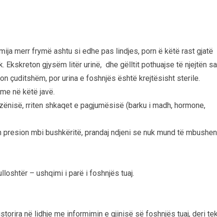
ëmija merr frymë ashtu si edhe pas lindjes, porn ë këtë rast gjatë
. Ekskreton gjysëm litër urinë, dhe gëlltit pothuajse të njejtën sa
on çuditshëm, por urina e foshnjës është krejtësisht sterile.
hme në këtë javë.
zënisë, rriten shkaqet e pagjumësisë (barku i madh, hormone,
presion mbi bushkëritë, prandaj ndjeni se nuk mund të mbushen
kulloshtër – ushqimi i parë i foshnjës tuaj.
torira në lidhje me informimin e gjinisë së foshnjës tuaj, deri te