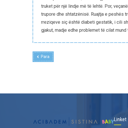
truket për një lindje më të lehtë. Por, veça
trupore dhe shtatzënisë. Ruajtja e peshës 
rreziqeve siç është diabeti gestatik, i cil
gjakut, madje edhe problemet të cilat mund 
Para
Linket