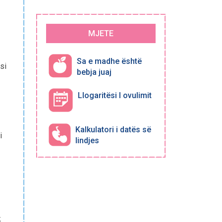
MJETE
Sa e madhe është
si
bebja juaj
Llogaritësi I ovulimit
Kalkulatori i datës së
i
lindjes
k