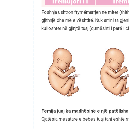
Foshnja ushtron frymëmarrjen në miter (thith
gjithnjë dhe më e vështirë. Nuk arrini ta gjen
kulloshtër në gjinjtë tuaj (qumështi i parë i
Fëmija juaj ka madhësinë e një patëllxha
Gjatësia mesatare e bebes tuaj tani është 