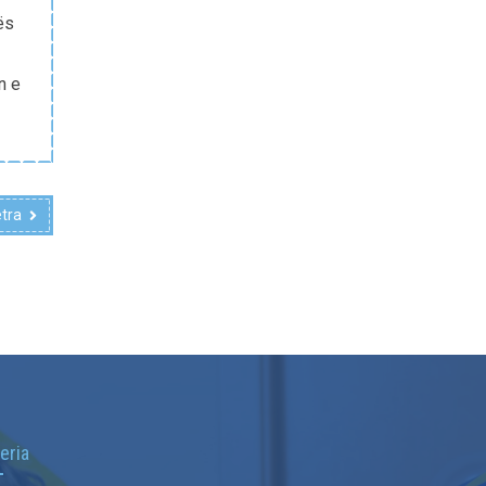
ës
n e
etra
eria