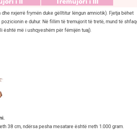
 dhe nxjerrë frymën duke gëlltitur lëngun amniotik). Fjetja bëhet
i pozicionin e duhur. Në fillim të tremujorit të tretë, mund të shfaq
 cili është më i ushqyeshëm për fëmijën tuaj).
ni.
rreth 38 cm, ndërsa pesha mesatare është rreth 1.000 gram.