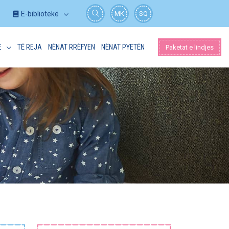
E-bibliotekë
MK
SQ
E
TË REJA
NËNAT RRËFYEN
NËNAT PYETËN
Paketat e lindjes