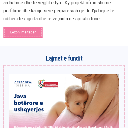
ardhshme dhe të vegjlit e tyre. Ky projekt ofron shumë
përfitime dhe ka një sërë përparësish që do t'ju bëjnë të
ndiheni të sigurta dhe të veçanta në spitalin tonë.
Lexoni më tepër
Lajmet e fundit