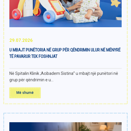
29.07.2026
U MBAJT PUNËTORIA NË GRUP PËR QËNDRIMIN ULUR NË MËNYRË
TË PAVARUR TEK FOSHNJAT
Në Spitalin Klinik ;Acibadem Sistina” u mbajt një punëtori në
grup për qëndrimin e u...
Më shumë