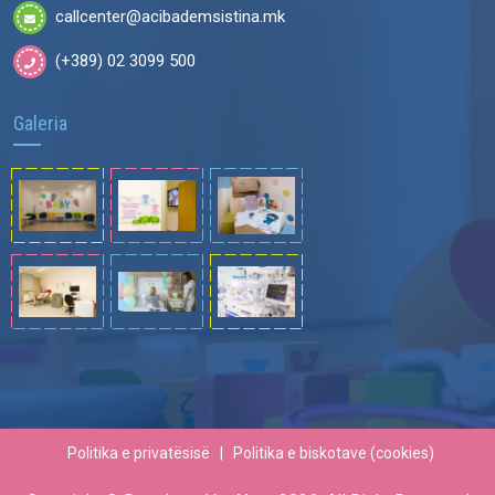
callcenter@acibademsistina.mk
(+389) 02 3099 500
Galeria
Politika e privatësisë
|
Politika e biskotave (cookies)