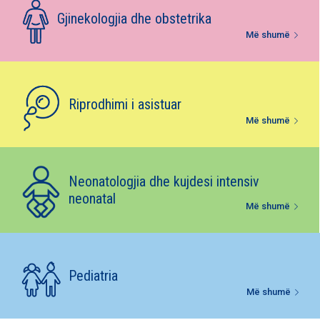
E-bibliotekë
Gjinekologjia dhe obstetrika
Më shumë
Paketat e lindjes
Riprodhimi i asistuar
Më shumë
Neonatologjia dhe kujdesi intensiv
neonatal
Më shumë
Pediatria
Më shumë