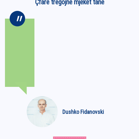
Çfarë tregojnë mjekët tanë
Dushko Fidanovski