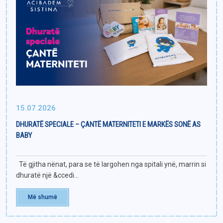
15.07.2026
DHURATË SPECIALE – ÇANTË MATERNITETI E MARKËS SONË AS
BABY
Të gjitha nënat, para se të largohen nga spitali ynë, marrin si
dhuratë një &ccedi...
Më shumë