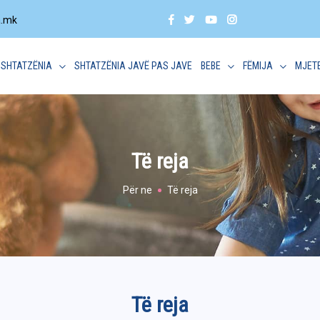
a.mk
SHTATZËNIA
SHTATZËNIA JAVË PAS JAVE
BEBE
FËMIJA
MJET
Të reja
Për ne
Të reja
Të reja