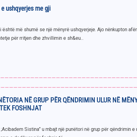
 e ushqyerjes me gji
 është më shumë se një mënyrë ushqyerjeje. Ajo nënkupton afër
etje për rritjen dhe zhvillimin e sh&eu...
NËTORIA NË GRUP PËR QËNDRIMIN ULUR NË MËN
 TEK FOSHNJAT
k ;Acibadem Sistina” u mbajt një punëtori në grup për qëndrimin e 