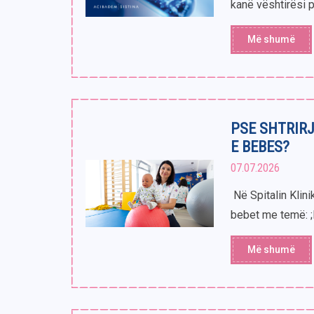
kanë vështirësi pë
Më shumë
PSE SHTRIRJ
E BEBES?
07.07.2026
Në Spitalin Klini
bebet me temë: ;P
Më shumë