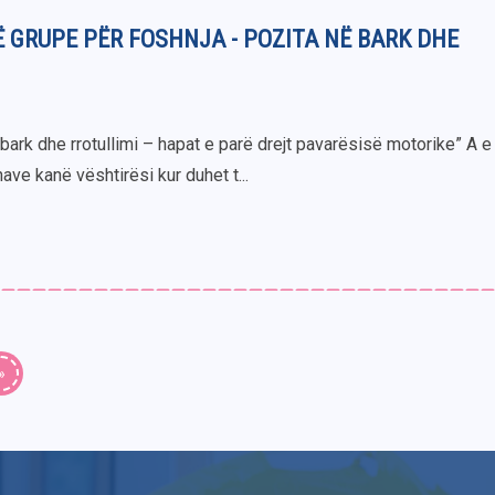
 GRUPE PËR FOSHNJA - POZITA NË BARK DHE
bark dhe rrotullimi – hapat e parë drejt pavarësisë motorike” A e 
ve kanë vështirësi kur duhet t...
»