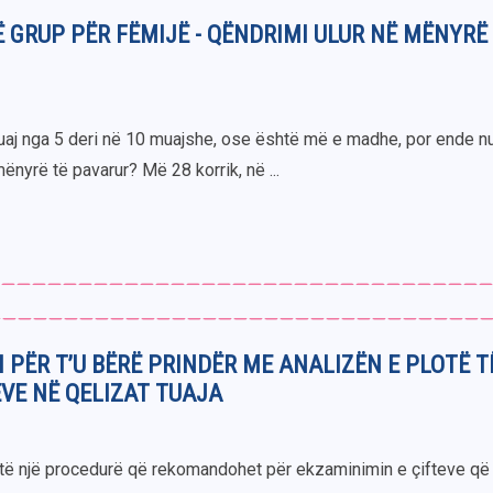
 GRUP PËR FËMIJË - QËNDRIMI ULUR NË MËNYRË
juaj nga 5 deri në 10 muajshe, ose është më e madhe, por ende n
ënyrë të pavarur? Më 28 korrik, në ...
 PËR T’U BËRË PRINDËR ME ANALIZËN E PLOTË T
E NË QELIZAT TUAJA
htë një procedurë që rekomandohet për ekzaminimin e çifteve që