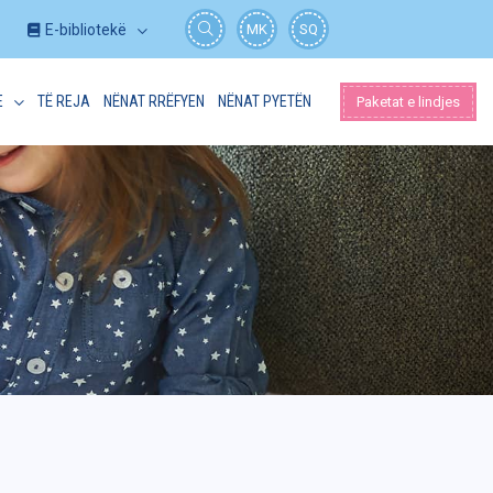
E-bibliotekë
MK
SQ
E
TË REJA
NËNAT RRËFYEN
NËNAT PYETËN
Paketat e lindjes