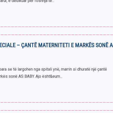
rur, e dedikuar për foshnja të...
ECIALE – ÇANTË MATERNITETI E MARKËS SONË A
para se të largohen nga spitali ynë, marrin si dhuratë një çantë
arkës sonë AS BABY. Ajo ësht&eum...