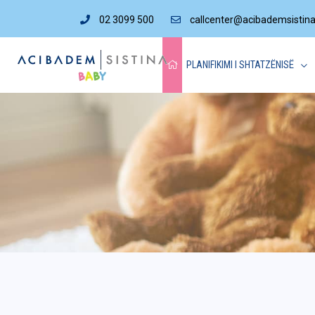
02 3099 500
callcenter@acibademsistin
PLANIFIKIMI I SHTATZËNISË