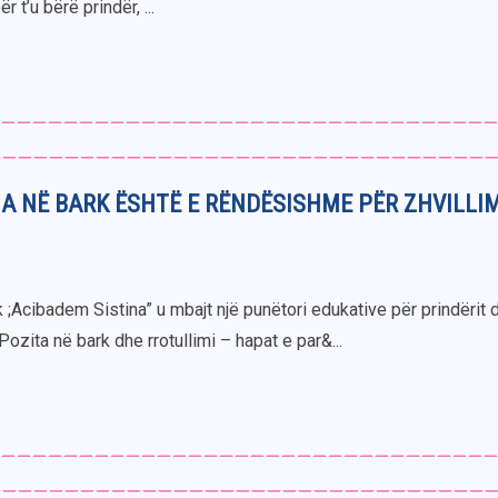
r t’u bërë prindër, ...
A NË BARK ËSHTË E RËNDËSISHME PËR ZHVILLI
k ;Acibadem Sistina” u mbajt një punëtori edukative për prindërit 
ozita në bark dhe rrotullimi – hapat e par&...