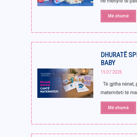
në mënyrë të pava
Më shumë
DHURATË SP
BABY
15.07.2026
Të gjitha nënat, 
materniteti të m
Më shumë