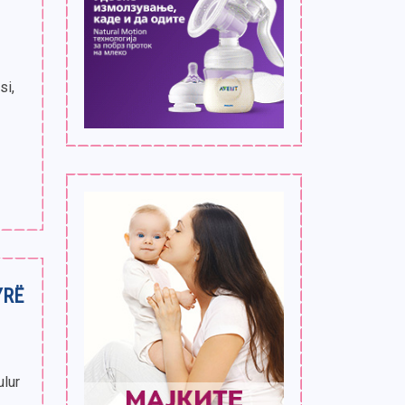
si,
YRË
ulur