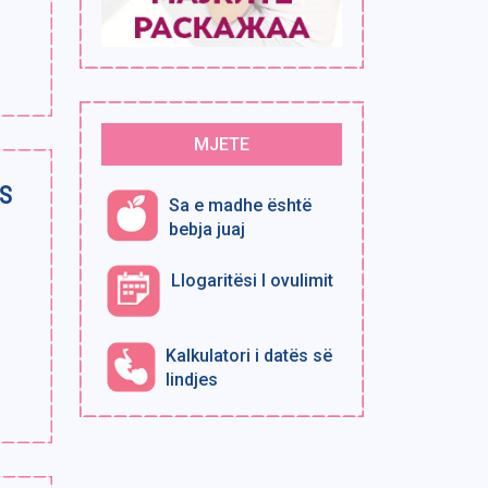
MJETE
S
Sa e madhe është
bebja juaj
Llogaritësi I ovulimit
Kalkulatori i datës së
lindjes