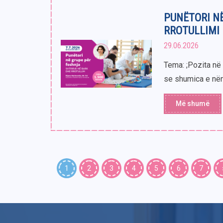
PUNËTORI NË
RROTULLIMI
29.06.2026
Tema: ;Pozita në 
se shumica e nëna
Më shumë
1
2
3
4
5
6
7