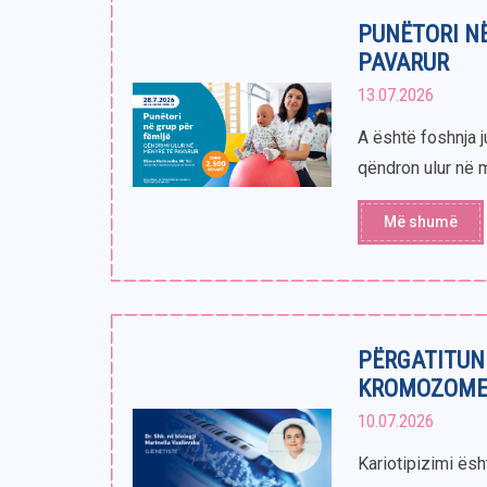
PUNËTORI NË
PAVARUR
13.07.2026
A është foshnja 
qëndron ulur në m
Më shumë
PËRGATITUNI
KROMOZOMEV
10.07.2026
Kariotipizimi ës