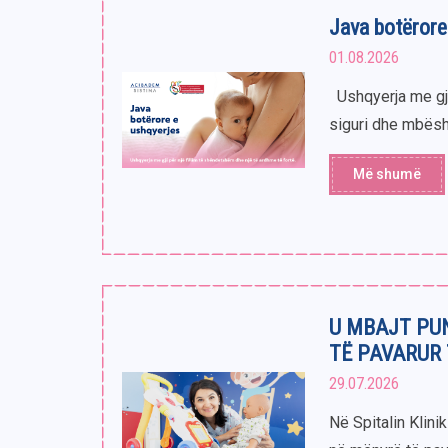
Java botërore
01.08.2026
Ushqyerja me gji
siguri dhe mbësht
Më shumë
U MBAJT PU
TË PAVARUR
29.07.2026
Në Spitalin Klini