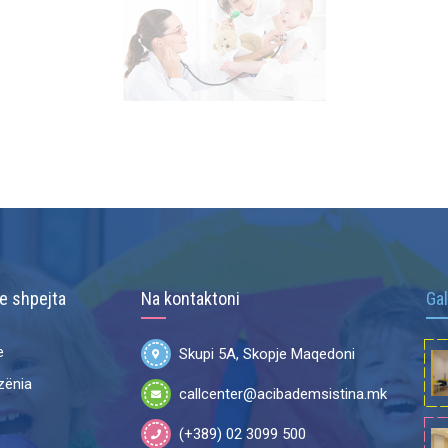
 e shpejta
Na kontaktoni
Gal
e
Skupi 5A, Skopje Maqedoni
zënia
callcenter@acibademsistina.mk
(+389) 02 3099 500