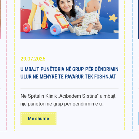
29.07.2026
U MBAJT PUNËTORIA NË GRUP PËR QËNDRIMIN
ULUR NË MËNYRË TË PAVARUR TEK FOSHNJAT
Në Spitalin Klinik ;Acibadem Sistina” u mbajt
një punëtori në grup për qëndrimin e u...
Më shumë