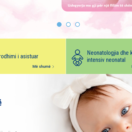
Neonatologjia dhe 
rodhimi i asistuar
intensiv neonatal
Më shumë
ë