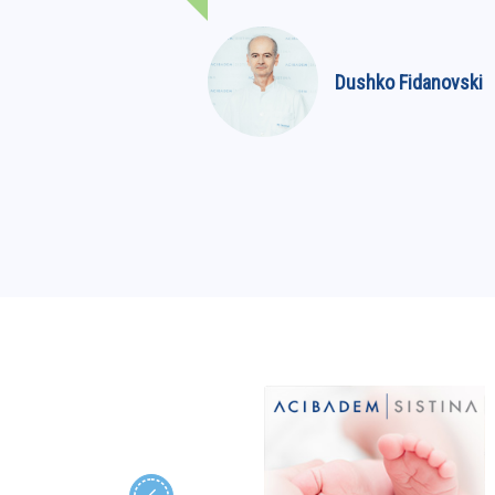
etrovska
Dushko Fidanovski