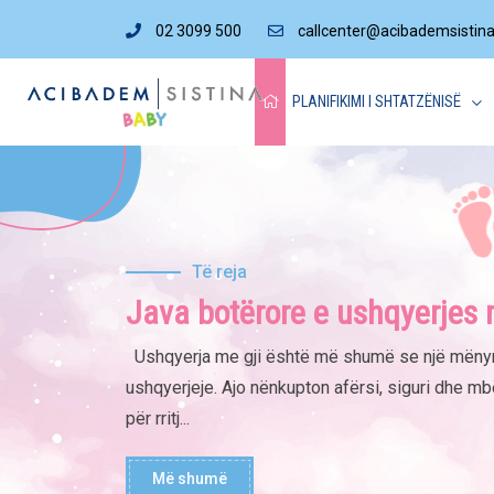
02 3099 500
callcenter@acibademsistin
PLANIFIKIMI I SHTATZËNISË