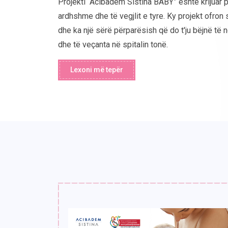
Projekti “Acibadem Sistina BABY” është krijuar 
ardhshme dhe të vegjlit e tyre. Ky projekt ofron
dhe ka një sërë përparësish që do t'ju bëjnë të n
dhe të veçanta në spitalin tonë.
Lexoni më tepër