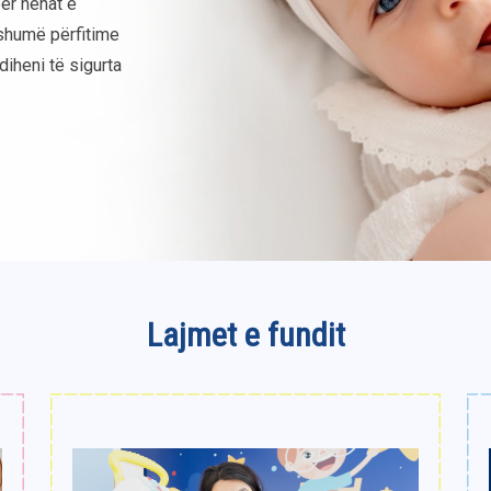
për nënat e
 shumë përfitime
diheni të sigurta
Lajmet e fundit