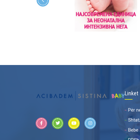
Linket
Për n
Shtat
Bebe