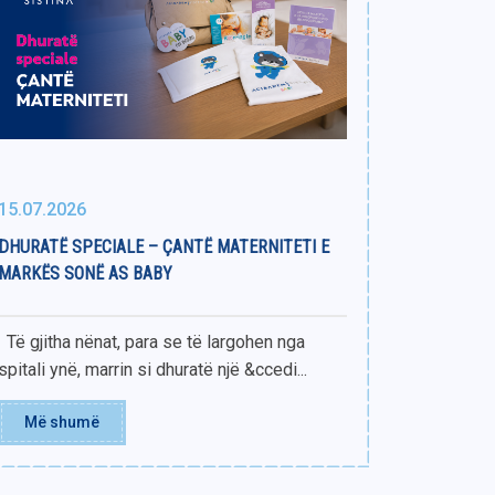
15.07.2026
DHURATË SPECIALE – ÇANTË MATERNITETI E
MARKËS SONË AS BABY
Të gjitha nënat, para se të largohen nga
spitali ynë, marrin si dhuratë një &ccedi...
Më shumë