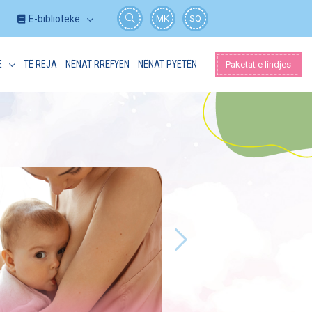
E-bibliotekë
MK
SQ
E
TË REJA
NËNAT RRËFYEN
NËNAT PYETËN
Paketat e lindjes
Të reja
DHURATË SPECIALE – Ç
MATERNITETI E MARKËS
Të gjitha nënat, para se të largohen nga sp
marrin si dhuratë një çantë materniteti të 
Më shumë