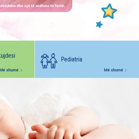
kujdesi
Pediatria
Më shumë
Më shumë