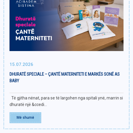
15.07.2026
DHURATË SPECIALE – ÇANTË MATERNITETI E MARKËS SONË AS
BABY
Të gjitha nënat, para se të largohen nga spitali ynë, marrin si
dhuratë një &ccedi...
Më shumë