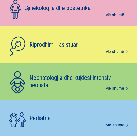
E-bibliotekë
Gjinekologjia dhe obstetrika
Më shumë
Paketat e lindjes
Riprodhimi i asistuar
Më shumë
Neonatologjia dhe kujdesi intensiv
neonatal
Më shumë
Pediatria
Më shumë