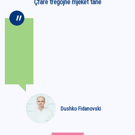
Çfarë tregojnë mjekët tanë
Dushko Fidanovski