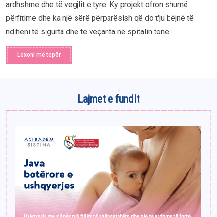
ardhshme dhe të vegjlit e tyre. Ky projekt ofron shumë
përfitime dhe ka një sërë përparësish që do t'ju bëjnë të
ndiheni të sigurta dhe të veçanta në spitalin tonë.
Lexoni më tepër
Lajmet e fundit