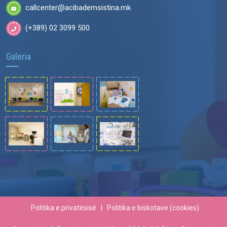
callcenter@acibademsistina.mk
(+389) 02 3099 500
Galeria
Politika e privatësisë
|
Politika e biskotave (cookies)