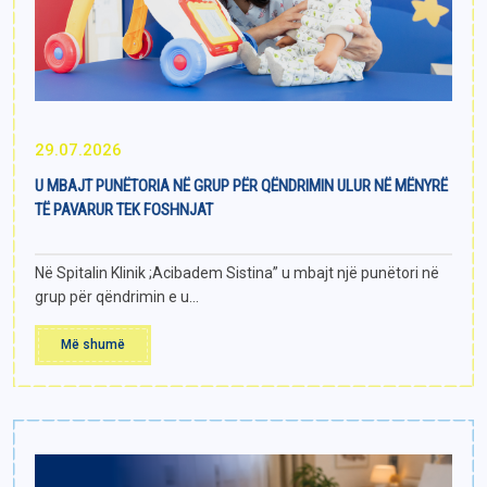
29.07.2026
U MBAJT PUNËTORIA NË GRUP PËR QËNDRIMIN ULUR NË MËNYRË
TË PAVARUR TEK FOSHNJAT
Në Spitalin Klinik ;Acibadem Sistina” u mbajt një punëtori në
grup për qëndrimin e u...
Më shumë