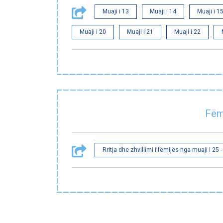
Muaji i 13
Muaji i 14
Muaji i 1
Muaji i 20
Muaji i 21
Muaji i 22
Fëmi
Rritja dhe zhvillimi i fëmijës nga muaji i 25 -