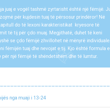
a juaj e vogël tashmë zyrtarisht është një fëmijë. J
zojmë për kujdesin tuaj të përsosur prindëror! Në
apitull do të lexoni karakteristikat kryesore të
imit të tij për çdo muaj. Megjithatë, duhet të keni
yshë se çdo fëmijë zhvillohet në mënyrë individuale
i fëmijën tuaj dhe nevojat e tij. Kjo është formula e
 për një fëmijë të shëndetshëm dhe të lumtur.
jës nga muaji i 13-24