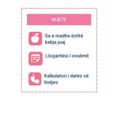
MJETE
Sa e madhe është
bebja juaj
Llogaritësi I ovulimit
Kalkulatori i datës së
lindjes