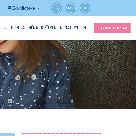
E-bibliotekë
MK
SQ
E
TË REJA
NËNAT RRËFYEN
NËNAT PYETËN
Paketat e lindjes