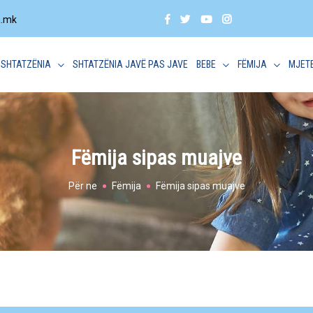
a.mk
SHTATZËNIA
SHTATZËNIA JAVË PAS JAVE
BEBE
FËMIJA
MJET
Fëmija sipas muajve
Për ne
Fëmija
Fëmija sipas muajve