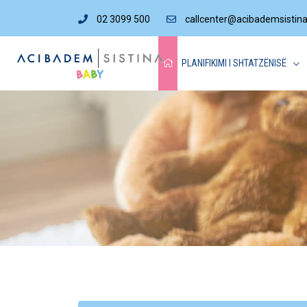
02 3099 500
callcenter@acibademsistin
PLANIFIKIMI I SHTATZËNISË