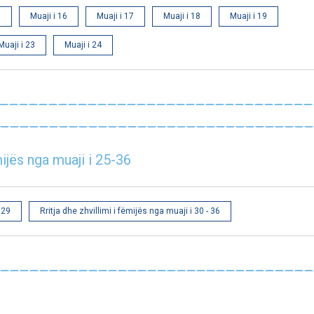
5
Muaji i 16
Muaji i 17
Muaji i 18
Muaji i 19
Muaji i 23
Muaji i 24
jës nga muaji i 25-36
 29
Rritja dhe zhvillimi i fëmijës nga muaji i 30 - 36