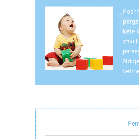
Foshnj
përgë
këtë k
zhvill
paras
Ndiqen
vetme
Fëmi