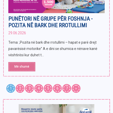
PUNËTORI NË GRUPE PËR FOSHNJA -
POZITA NË BARK DHE RROTULLIMI
29.06.2026
Tema: ;Pozita në bark dhe rrotullimi – hapat e parë drejt
pavarësisë motorike” A e dini se shumica e nënave kanë
vështirësi kur duhet t...
Më shumë
1
2
3
4
5
6
7
»