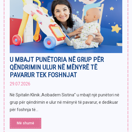
U MBAJT PUNËTORIA NË GRUP PËR
QËNDRIMIN ULUR NË MËNYRË TË
PAVARUR TEK FOSHNJAT
29.07.2026
Në Spitalin Klinik ;Acibadem Sistina” u mbajt një punëtori në
grup për qëndrimin e ulur në mënyrë të pavarur, e dedikuar
për foshnja të...
Më shumë