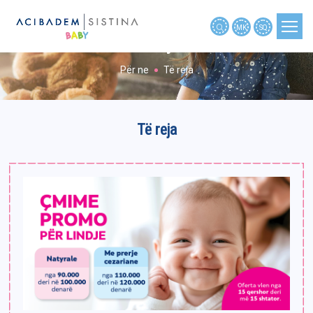
MK
SQ
Të reja
Për ne
Të reja
PLANIFIKIMI I SHTATZËNISË
SHTATZËNIA
Të reja
SHTATZËNIA JAVË PAS JAVE
BEBE
FËMIJA
MJETE
TË REJA
NËNAT RRËFYEN
NËNAT PYETËN