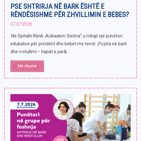
PSE SHTRIRJA NË BARK ËSHTË E
RËNDËSISHME PËR ZHVILLIMIN E BEBES?
07.07.2026
Në Spitalin Klinik ;Acibadem Sistina” u mbajt një punëtori
edukative për prindërit dhe bebet me temë: ;Pozita në bark
dhe rrotullimi – hapat e par&...
Më shumë