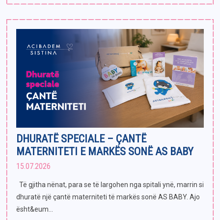
DHURATË SPECIALE – ÇANTË
MATERNITETI E MARKËS SONË AS BABY
15.07.2026
Të gjitha nënat, para se të largohen nga spitali ynë, marrin si
dhuratë një çantë materniteti të markës sonë AS BABY. Ajo
ësht&eum...