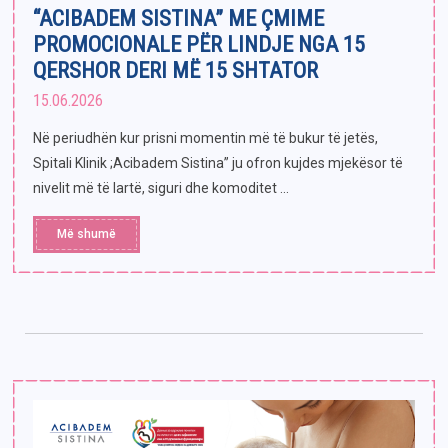
E-bibliotekë
“ACIBADEM SISTINA” ME ÇMIME
PROMOCIONALE PËR LINDJE NGA 15
Paketat e lindjes
QERSHOR DERI MË 15 SHTATOR
15.06.2026
Në periudhën kur prisni momentin më të bukur të jetës,
Spitali Klinik ;Acibadem Sistina” ju ofron kujdes mjekësor të
nivelit më të lartë, siguri dhe komoditet ...
Më shumë