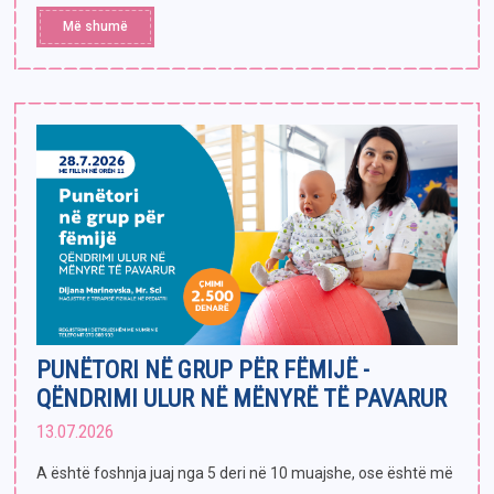
Më shumë
PUNËTORI NË GRUP PËR FËMIJË -
QËNDRIMI ULUR NË MËNYRË TË PAVARUR
13.07.2026
A është foshnja juaj nga 5 deri në 10 muajshe, ose është më