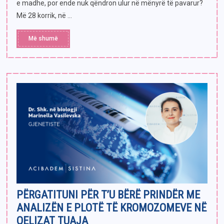
e madhe, por ende nuk qëndron ulur në mënyrë të pavarur?
Më 28 korrik, në ...
Më shumë
PËRGATITUNI PËR T’U BËRË PRINDËR ME
ANALIZËN E PLOTË TË KROMOZOMEVE NË
QELIZAT TUAJA