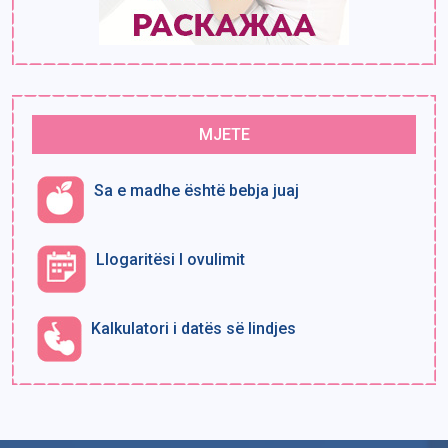
MJETE
Sa e madhe është bebja juaj
Llogaritësi I ovulimit
Kalkulatori i datës së lindjes