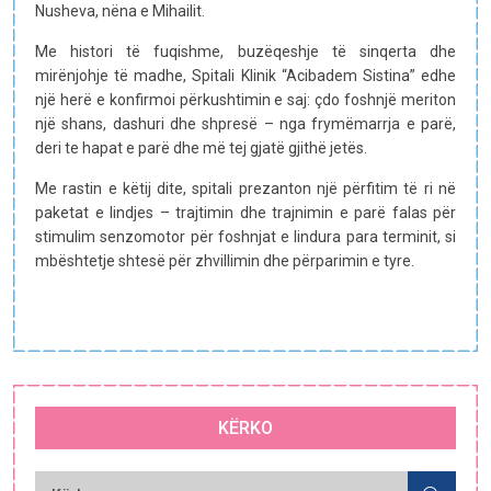
Nusheva, nëna e Mihailit.
Me histori të fuqishme, buzëqeshje të sinqerta dhe
mirënjohje të madhe, Spitali Klinik “Acibadem Sistina” edhe
një herë e konfirmoi përkushtimin e saj: çdo foshnjë meriton
një shans, dashuri dhe shpresë – nga frymëmarrja e parë,
deri te hapat e parë dhe më tej gjatë gjithë jetës.
Me rastin e këtij dite, spitali prezanton një përfitim të ri në
paketat e lindjes – trajtimin dhe trajnimin e parë falas për
stimulim senzomotor për foshnjat e lindura para terminit, si
mbështetje shtesë për zhvillimin dhe përparimin e tyre.
KËRKO