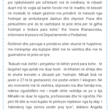
por njëkohësisht për luftëtarët më të mëdhenj; të mbash
duart më të vogla që bartin forcën më të madhe; të besosh
në mrekulli; të ndash gëzimin me prindërit; të mësosh nga
foshnjat që simbolizojnë dashuri dhe shpresë. Puna dhe
përkushtimi ynë do të vazhdojnë të jenë drita për të gjitha
foshnjat e lindura para kohe,” tha Vesna Atanasovska,
infermiere kryesore në Departamentin e Pediatrisë.
Rrëfimet dhe përvojat e prindërve ishin shumë të fuqishme;
me mirënjohje ata kujtojnë ditët më të vështira dhe më të
guximshme të jetës së tyre.
“Askush nuk është i përgatitur të bëhet prind para kohe… të
largohet nga spitali me duar bosh… të kthehet në shtëpi dhe
të shohë krevatin e zbrazët për foshnjën. Mihaili lindi në
javën e 27-të të gestacionit, me peshë vetëm 1 kilogram. Në
ato momente më të vështira, shpresën ma dha familja ime,
ndërsa ngushëllimi më i madh ishte vetëdija se po e lija
Mihailin në duar të sigurta, profesionale dhe të ngrohta. Për
plot 46 ditë ai mori kujdes të përkryer mjekësor nga ky ekip. I
falënderoj nga zemra secilin prej tyre”, deklaroi Angella