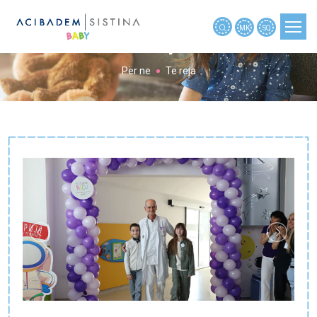
MK
SQ
Të reja
Për ne
Të reja
PLANIFIKIMI I SHTATZËNISË
SHTATZËNIA
SHTATZËNIA JAVË PAS JAVE
BEBE
FËMIJA
MJETE
TË REJA
NËNAT RRËFYEN
NËNAT PYETËN