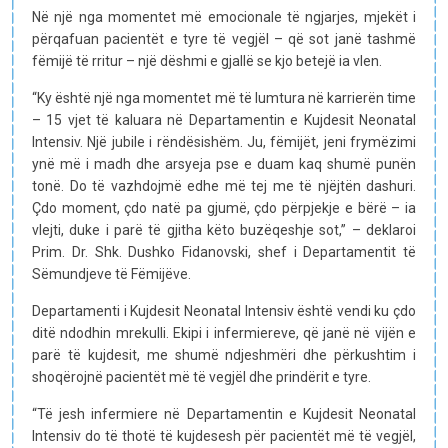
Në një nga momentet më emocionale të ngjarjes, mjekët i
përqafuan pacientët e tyre të vegjël – që sot janë tashmë
fëmijë të rritur – një dëshmi e gjallë se kjo betejë ia vlen.
“Ky është një nga momentet më të lumtura në karrierën time
– 15 vjet të kaluara në Departamentin e Kujdesit Neonatal
Intensiv. Një jubile i rëndësishëm. Ju, fëmijët, jeni frymëzimi
ynë më i madh dhe arsyeja pse e duam kaq shumë punën
tonë. Do të vazhdojmë edhe më tej me të njëjtën dashuri.
Çdo moment, çdo natë pa gjumë, çdo përpjekje e bërë – ia
vlejti, duke i parë të gjitha këto buzëqeshje sot,” – deklaroi
Prim. Dr. Shk. Dushko Fidanovski, shef i Departamentit të
Sëmundjeve të Fëmijëve.
Departamenti i Kujdesit Neonatal Intensiv është vendi ku çdo
ditë ndodhin mrekulli. Ekipi i infermiereve, që janë në vijën e
parë të kujdesit, me shumë ndjeshmëri dhe përkushtim i
shoqërojnë pacientët më të vegjël dhe prindërit e tyre.
“Të jesh infermiere në Departamentin e Kujdesit Neonatal
Intensiv do të thotë të kujdesesh për pacientët më të vegjël,