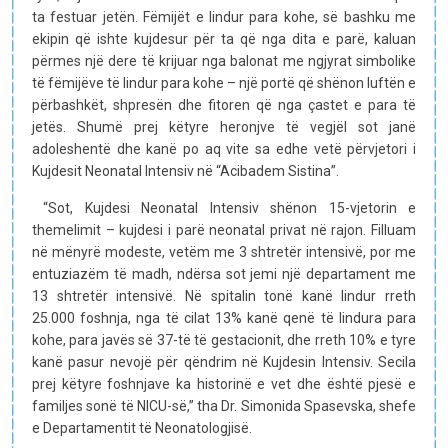
ta festuar jetën. Fëmijët e lindur para kohe, së bashku me
ekipin që ishte kujdesur për ta që nga dita e parë, kaluan
përmes një dere të krijuar nga balonat me ngjyrat simbolike
të fëmijëve të lindur para kohe – një portë që shënon luftën e
përbashkët, shpresën dhe fitoren që nga çastet e para të
jetës. Shumë prej këtyre heronjve të vegjël sot janë
adoleshentë dhe kanë po aq vite sa edhe vetë përvjetori i
Kujdesit Neonatal Intensiv në “Acibadem Sistina”.
“Sot, Kujdesi Neonatal Intensiv shënon 15-vjetorin e
themelimit – kujdesi i parë neonatal privat në rajon. Filluam
në mënyrë modeste, vetëm me 3 shtretër intensivë, por me
entuziazëm të madh, ndërsa sot jemi një departament me
13 shtretër intensivë. Në spitalin tonë kanë lindur rreth
25.000 foshnja, nga të cilat 13% kanë qenë të lindura para
kohe, para javës së 37-të të gestacionit, dhe rreth 10% e tyre
kanë pasur nevojë për qëndrim në Kujdesin Intensiv. Secila
prej këtyre foshnjave ka historinë e vet dhe është pjesë e
familjes sonë të NICU-së,” tha Dr. Simonida Spasevska, shefe
e Departamentit të Neonatologjisë.