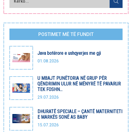
POSTIMET MË TË FUNDIT
Java botërore e ushqyerjes me gji
01.08.2026
U MBAJT PUNËTORIA NË GRUP PËR
QËNDRIMIN ULUR NË MËNYRË TË PAVARUR
TEK FOSHN...
29.07.2026
DHURATË SPECIALE – ÇANTË MATERNITETI
E MARKËS SONË AS BABY
15.07.2026