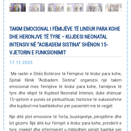
E-bibliotekë
Paketat e lindjes
TAKIM EMOCIONAL I FËMIJËVE TË LINDUR PARA KOHE
DHE HERONJVE TË TYRE – KUJDESI NEONATAL
INTENSIV NË “ACIBADEM SISTINA” SHËNON 15-
VJETORIN E FUNKSIONIMIT
17.11.2025
Me rastin e Ditës Botërore të Fëmijëve të lindur para kohe,
Spitali Klinik “Acibadem Sistina” organizoi një takim
emocional mes fëmijëve të lindur para kohe, familjeve të
tyre dhe ekipit të Kujdesit Neonatal Intensiv, duke shënuar
15-vjetorin e punës së përkushtuar, historive të suksesshme
dhe kujdesit më bashkëkohor për pacientët më të vegjël.
Një ditë plot emocione të forta, buzëqeshje, përqafime dhe
lot gëzimi. Një ditë kur fëmijët e lindur para kohe, prindërit e
tyre, mjekët dhe infermierët u mblodhën sërish bashkë për