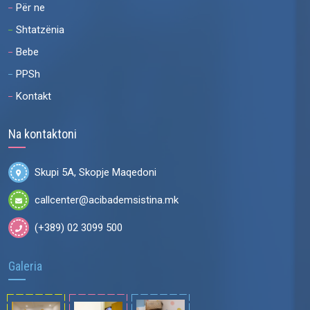
Për ne
Shtatzënia
Bebe
PPSh
Kontakt
Na kontaktoni
Skupi 5A, Skopje Maqedoni
callcenter@acibademsistina.mk
(+389) 02 3099 500
Galeria