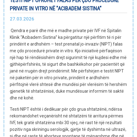
TESTI NIPT OFROHET FALAS PËR ÇDO PROCEDURË
E-bibliotekë
PRIVATE IN VITRO NË "ACIBADEM SISTINA"
27.03.2026
Paketat e lindjes
Qendra e parë dhe më e madhe private për IVF në Spitalin
Klinik “Acibadem Sistina” ka përgatitur një përfitim të ri për
prindërit e ardhshëm – test prenatal jo-invaziv (NIPT) falas
me çdo procedurë private in vitro. Kjo iniciativë përfaqëson
një hap të rëndësishëm drejt sigurimit të një kujdesi edhe më
gjithëpërfshirës, të sigurt dhe bashkëkohor për pacientët që
janë në rrugën drejt prindërimit. Me përfshirjen e testit NIPT
në paketën për in vitro private, prindërit e ardhshëm
përfitojnë vlerë shtesë dhe mundësi për vlerësim të hershëm
gjenetik të shtatzënisë, duke mundësuar informim të saktë
dhe në kohë.
Testi NIPT është i dedikuar për çdo grua shtatzënë, ndërsa
rekomandohet veçanërisht në shtatzëni të arritura përmes
IVF, tek gratë shtatzëna mbi 30 vjeç, në rast të një rezultati
pozitiv nga skriningu serologjik, gjetje të dyshimta në ultrazë,
si dhe në raste të aborteve spontane të mëparshme dhe në