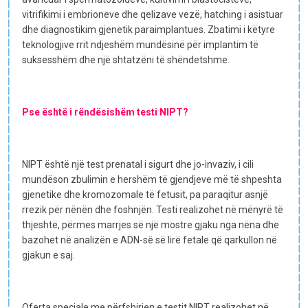
vitrifikimi i embrioneve dhe qelizave vezë, hatching i asistuar
dhe diagnostikim gjenetik paraimplantues. Zbatimi i këtyre
teknologjive rrit ndjeshëm mundësinë për implantim të
suksesshëm dhe një shtatzëni të shëndetshme.
Pse është i rëndësishëm testi NIPT?
NIPT është një test prenatal i sigurt dhe jo-invaziv, i cili
mundëson zbulimin e hershëm të gjendjeve më të shpeshta
gjenetike dhe kromozomale të fetusit, pa paraqitur asnjë
rrezik për nënën dhe foshnjën. Testi realizohet në mënyrë të
thjeshtë, përmes marrjes së një mostre gjaku nga nëna dhe
bazohet në analizën e ADN-së së lirë fetale që qarkullon në
gjakun e saj.
Oferta speciale me përfshirjen e testit NIPT realizohet në