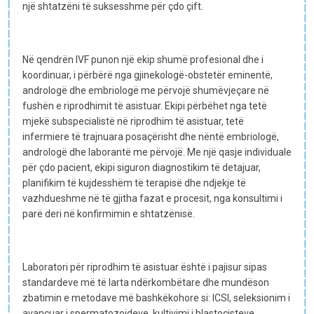
një shtatzëni të suksesshme për çdo çift.
Në qendrën IVF punon një ekip shumë profesional dhe i
koordinuar, i përbërë nga gjinekologë-obstetër eminentë,
andrologë dhe embriologë me përvojë shumëvjeçare në
fushën e riprodhimit të asistuar. Ekipi përbëhet nga tetë
mjekë subspecialistë në riprodhim të asistuar, tetë
infermiere të trajnuara posaçërisht dhe nëntë embriologë,
andrologë dhe laborantë me përvojë. Me një qasje individuale
për çdo pacient, ekipi siguron diagnostikim të detajuar,
planifikim të kujdesshëm të terapisë dhe ndjekje të
vazhdueshme në të gjitha fazat e procesit, nga konsultimi i
parë deri në konfirmimin e shtatzënisë.
Laboratori për riprodhim të asistuar është i pajisur sipas
standardeve më të larta ndërkombëtare dhe mundëson
zbatimin e metodave më bashkëkohore si: ICSI, seleksionim i
avancuar i spermatozoideve, kultivimi i blastocisteve,