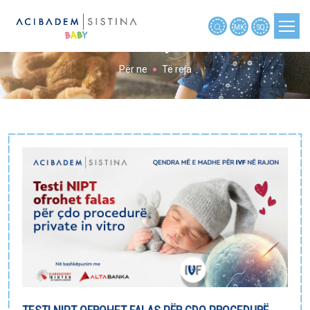
MK
SQ
Të reja
Për ne
Të reja
PLANIFIKIMI I SHTATZËNISË
SHTATZËNIA
SHTATZËNIA JAVË PAS JAVE
BEBE
FËMIJA
MJETE
TË REJA
NËNAT RRËFYEN
NËNAT PYETËN