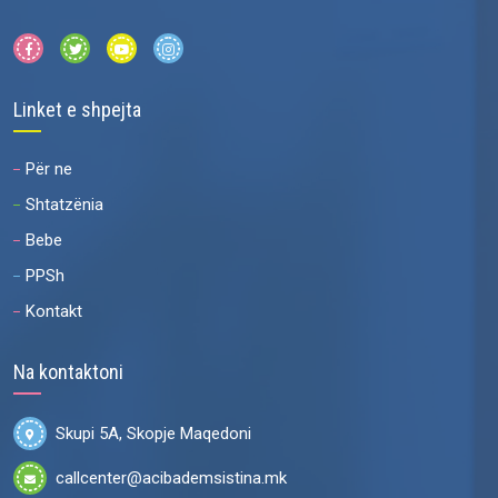
Linket e shpejta
Për ne
Shtatzënia
Bebe
PPSh
Kontakt
Na kontaktoni
Skupi 5A, Skopje Maqedoni
callcenter@acibademsistina.mk