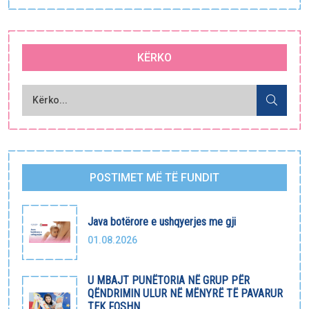
KËRKO
POSTIMET MË TË FUNDIT
Java botërore e ushqyerjes me gji
01.08.2026
U MBAJT PUNËTORIA NË GRUP PËR
QËNDRIMIN ULUR NË MËNYRË TË PAVARUR
TEK FOSHN...