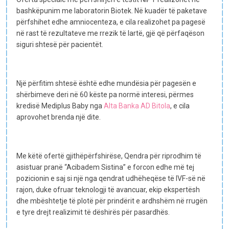
bashkëpunim me laboratorin Biotek. Në kuadër të paketave
përfshihet edhe amniocenteza, e cila realizohet pa pagesë
në rast të rezultateve me rrezik të lartë, gjë që përfaqëson
siguri shtesë për pacientët.
Një përfitim shtesë është edhe mundësia për pagesën e
shërbimeve deri në 60 këste pa normë interesi, përmes
kredisë Mediplus Baby nga
Alta Banka AD Bitola
, e cila
aprovohet brenda një dite.
Me këtë ofertë gjithëpërfshirëse, Qendra për riprodhim të
asistuar pranë “Acibadem Sistina” e forcon edhe më tej
pozicionin e saj si një nga qendrat udhëheqëse të IVF-së në
rajon, duke ofruar teknologji të avancuar, ekip ekspertësh
dhe mbështetje të plotë për prindërit e ardhshëm në rrugën
e tyre drejt realizimit të dëshirës për pasardhës.