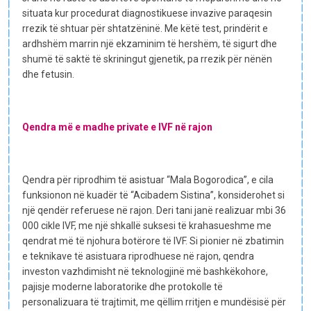
situata kur procedurat diagnostikuese invazive paraqesin
rrezik të shtuar për shtatzëninë. Me këtë test, prindërit e
ardhshëm marrin një ekzaminim të hershëm, të sigurt dhe
shumë të saktë të skriningut gjenetik, pa rrezik për nënën
dhe fetusin.
Qendra më e madhe private e IVF në rajon
Qendra për riprodhim të asistuar “Mala Bogorodica”, e cila
funksionon në kuadër të “Acibadem Sistina”, konsiderohet si
një qendër referuese në rajon. Deri tani janë realizuar mbi 36
000 cikle IVF, me një shkallë suksesi të krahasueshme me
qendrat më të njohura botërore të IVF. Si pionier në zbatimin
e teknikave të asistuara riprodhuese në rajon, qendra
investon vazhdimisht në teknologjinë më bashkëkohore,
pajisje moderne laboratorike dhe protokolle të
personalizuara të trajtimit, me qëllim rritjen e mundësisë për