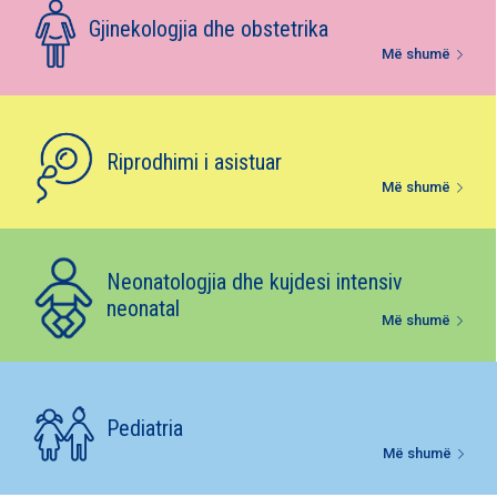
E-bibliotekë
Gjinekologjia dhe obstetrika
Më shumë
Paketat e lindjes
Riprodhimi i asistuar
Më shumë
Neonatologjia dhe kujdesi intensiv
neonatal
Më shumë
Pediatria
Më shumë