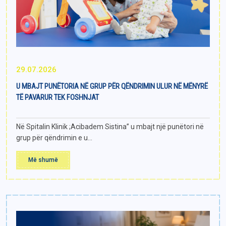
29.07.2026
U MBAJT PUNËTORIA NË GRUP PËR QËNDRIMIN ULUR NË MËNYRË
TË PAVARUR TEK FOSHNJAT
Në Spitalin Klinik ;Acibadem Sistina” u mbajt një punëtori në
grup për qëndrimin e u...
Më shumë