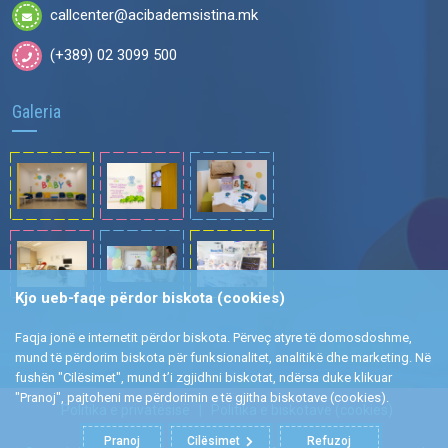
callcenter@acibademsistina.mk
(+389) 02 3099 500
Galeria
Kjo ueb-faqe përdor biskota (cookies)
Faqja jonë e internetit përdor biskota. Përveç atyre të domosdoshme,
mund të përdorim biskota për funksionalitet, analitikë dhe marketing. Në
fushën "Cilësimet", mund t’i zgjidhni biskotat, ndërsa duke klikuar
"Pranoj", pajtoheni me përdorimin e të gjitha biskotave (cookies).
Politika e privatësisë
|
Politika e biskotave (cookies)
Pranoj
Cilësimet
Refuzoj