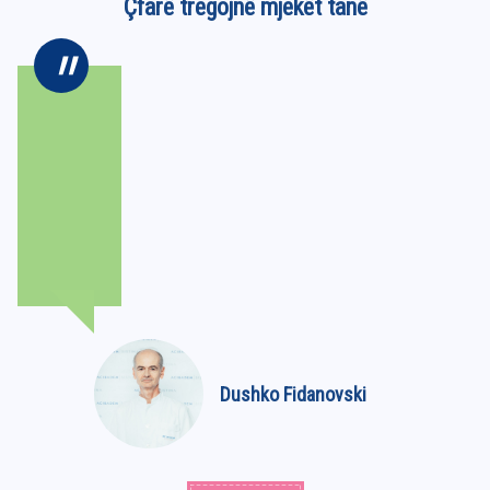
Çfarë tregojnë mjekët tanë
Dushko Fidanovski