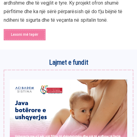
ardhshme dhe të vegjlit e tyre. Ky projekt ofron shumë
përfitime dhe ka një sërë përparësish që do t'ju bëjnë të
ndiheni të sigurta dhe të veçanta në spitalin tonë.
Lexoni më tepër
Lajmet e fundit