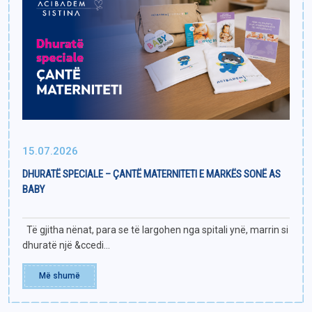
15.07.2026
DHURATË SPECIALE – ÇANTË MATERNITETI E MARKËS SONË AS
BABY
Të gjitha nënat, para se të largohen nga spitali ynë, marrin si
dhuratë një &ccedi...
Më shumë