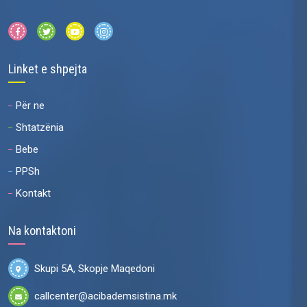
Linket e shpejta
Për ne
Shtatzënia
Bebe
PPSh
Kontakt
Na kontaktoni
Skupi 5A, Skopje Maqedoni
callcenter@acibademsistina.mk