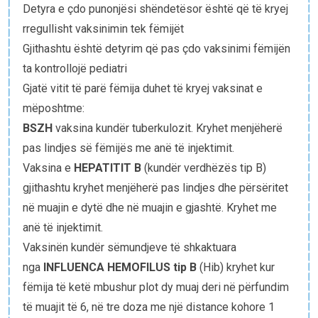
Detyra e çdo punonjësi shëndetësor është që të kryej
rregullisht vaksinimin tek fëmijët
Gjithashtu është detyrim që pas çdo vaksinimi fëmijën
ta kontrollojë pediatri
Gjatë vitit të parë fëmija duhet të kryej vaksinat e
mëposhtme:
BSZH
vaksina kundër tuberkulozit. Kryhet menjëherë
pas lindjes së fëmijës me anë të injektimit.
Vaksina e
HEPATITIT B
(kundër verdhëzës tip B)
gjithashtu kryhet menjëherë pas lindjes dhe përsëritet
në muajin e dytë dhe në muajin e gjashtë. Kryhet me
anë të injektimit.
Vaksinën kundër sëmundjeve të shkaktuara
nga
INFLUENCA HEMOFILUS tip B
(Hib) kryhet kur
fëmija të ketë mbushur plot dy muaj deri në përfundim
të muajit të 6, në tre doza me një distance kohore 1