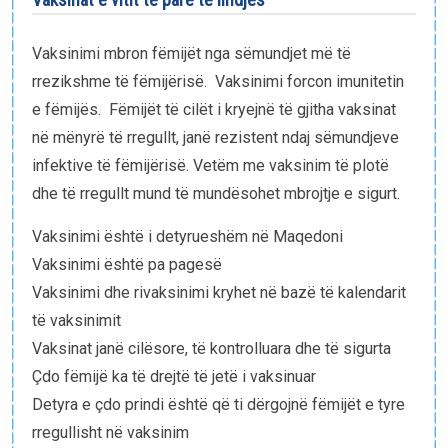
E-bibliotekë
Vaksinimi mbron fëmijët nga sëmundjet më të
Paketat e lindjes
rrezikshme të fëmijërisë. Vaksinimi forcon imunitetin
e fëmijës. Fëmijët të cilët i kryejnë të gjitha vaksinat
në mënyrë të rregullt, janë rezistent ndaj sëmundjeve
infektive të fëmijërisë. Vetëm me vaksinim të plotë
dhe të rregullt mund të mundësohet mbrojtje e sigurt.
Vaksinimi është i detyrueshëm në Maqedoni
Vaksinimi është pa pagesë
Vaksinimi dhe rivaksinimi kryhet në bazë të kalendarit
të vaksinimit
Vaksinat janë cilësore, të kontrolluara dhe të sigurta
Çdo fëmijë ka të drejtë të jetë i vaksinuar
Detyra e çdo prindi është që ti dërgojnë fëmijët e tyre
rregullisht në vaksinim