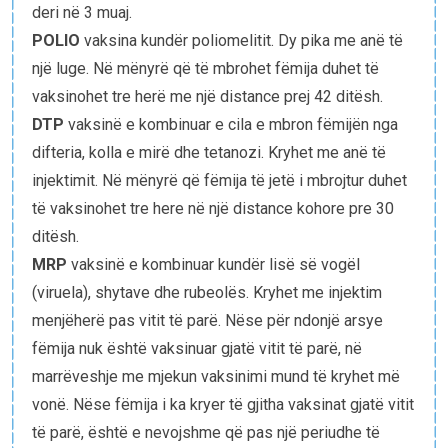
deri në 3 muaj.
POLIO
vaksina kundër poliomelitit. Dy pika me anë të
një luge. Në mënyrë që të mbrohet fëmija duhet të
vaksinohet tre herë me një distance prej 42 ditësh.
DTP
vaksinë e kombinuar e cila e mbron fëmijën nga
difteria, kolla e mirë dhe tetanozi. Kryhet me anë të
injektimit. Në mënyrë që fëmija të jetë i mbrojtur duhet
të vaksinohet tre here në një distance kohore pre 30
ditësh.
MRP
vaksinë e kombinuar kundër lisë së vogël
(viruela), shytave dhe rubeolës. Kryhet me injektim
menjëherë pas vitit të parë. Nëse për ndonjë arsye
fëmija nuk është vaksinuar gjatë vitit të parë, në
marrëveshje me mjekun vaksinimi mund të kryhet më
vonë. Nëse fëmija i ka kryer të gjitha vaksinat gjatë vitit
të parë, është e nevojshme që pas një periudhe të