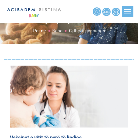
MK
SQ
Gjithçka për beben
Për ne
Bebe
Gjithçka për beben
PLANIFIKIMI I SHTATZËNISË
SHTATZËNIA
SHTATZËNIA JAVË PAS JAVE
BEBE
FËMIJA
MJETE
TË REJA
NËNAT RRËFYEN
NËNAT PYETËN
Vaksinat e vitit të parë të lindjes