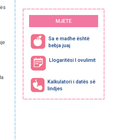
jës
MJETE
Sa e madhe është
sje
bebja juaj
Llogaritësi I ovulimit
la
Kalkulatori i datës së
lindjes