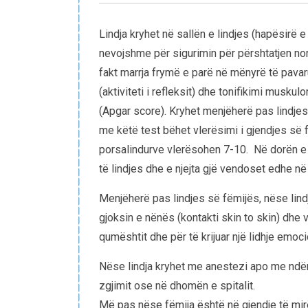
Lindja kryhet në sallën e lindjes (hapësirë e
nevojshme për sigurimin për përshtatjen nor
fakt marrja frymë e parë në mënyrë të pavaru
(aktiviteti i refleksit) dhe tonifikimi muskul
(Apgar score). Kryhet menjëherë pas lindjes
me këtë test bëhet vlerësimi i gjendjes së
porsalindurve vlerësohen 7-10. Në dorën e 
të lindjes dhe e njejta gjë vendoset edhe në
Menjëherë pas lindjes së fëmijës, nëse lindj
gjoksin e nënës (kontakti skin to skin) dhe 
qumështit dhe për të krijuar një lidhje emo
Nëse lindja kryhet me anestezi apo me ndër
zgjimit ose në dhomën e spitalit.
Më pas nëse fëmija është në gjendje të mirë