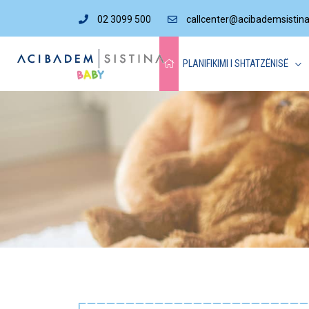
02 3099 500
callcenter@acibademsistin
PLANIFIKIMI I SHTATZËNISË