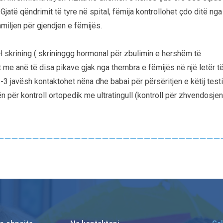
Gjatë qëndrimit të tyre në spital, fëmija kontrollohet çdo ditë nga
iljen për gjendjen e fëmijës.
H skrining ( skrininggg hormonal për zbulimin e hershëm të
t me anë të disa pikave gjak nga thembra e fëmijës në një letër t
-3 javësh kontaktohet nëna dhe babai për përsëritjen e këtij testi
jën për kontroll ortopedik me ultratingull (kontroll për zhvendosjen