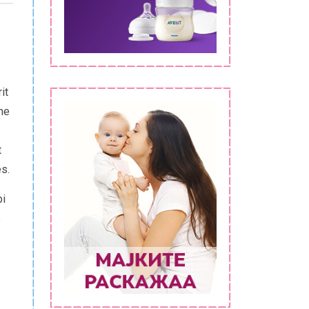
it
dhe
t
ës.
bi
e