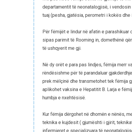
departamentit të neonatalogjisë, i vendosin
tuaj (pesha, gjatësia, perometri i kokës dhe i
Për fëmijët e lindur në afatin e parashikua
sipas parimit të Rooming in, domethënë që
të ushqyerit me gji.
Në dy orët e para pas lindjes, fëmija merr v
rëndësishme për të parandaluar gjakderdhjen
prek mëlçinë dhe transmetohet tek fëmija gj
aplikohet vaksina e Hepatitit B. Larja e fëm
humbja e nxehtësisë.
Kur fëmija dërgohet në dhomën e nënës, menjë
teknika e kujdesit ( gjumështi i gjirit, teknik
infermieret e specializuara të neonatalogji