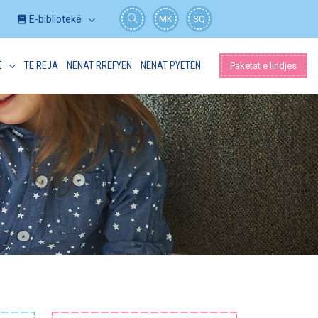
E-bibliotekë
MK
SQ
E
TË REJA
NËNAT RRËFYEN
NËNAT PYETËN
Paketat e lindjes