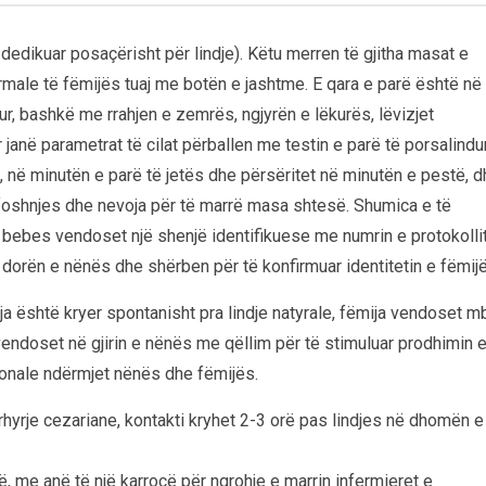
 dedikuar posaçërisht për lindje). Këtu merren të gjitha masat e
male të fëmijës tuaj me botën e jashtme. E qara e parë është në
r, bashkë me rrahjen e zemrës, ngjyrën e lëkurës, lëvizjet
or janë parametrat të cilat përballen me testin e parë të porsalindur
, në minutën e parë të jetës dhe përsëritet në minutën e pestë, 
 foshnjes dhe nevoja për të marrë masa shtesë. Shumica e të
bebes vendoset një shenjë identifikuese me numrin e protokolli
 dorën e nënës dhe shërben për të konfirmuar identitetin e fëmij
a është kryer spontanisht pra lindje natyrale, fëmija vendoset m
vendoset në gjirin e nënës me qëllim për të stimuluar prodhimin 
cionale ndërmjet nënës dhe fëmijës.
hyrje cezariane, kontakti kryhet 2-3 orë pas lindjes në dhomën e
, me anë të një karrocë për ngrohje e marrin infermieret e