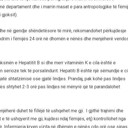
 në departament dhe i marrin masat e para antropologjike të fëmi
 gjoksit).
r dhe në gjendje shëndetësore të mirë, rekomandohet përkujdesje
ndrim i fëmijës 24 orë në dhomën e nënës dhe menjëherë vendo
aksinën e Hepatitit B si dhe merr vitaminën K e cila është e
 serioze tek të porsalindurit. Hepatiti B është një sëmundje e ci
atë shtatzënisë ose gjatë lindjes. Prandaj, pak kohë pas lindjes
ijës shtyhet 2-3 orë pas lindjes në mënyrë që të parandalohet
herë duhet të fillëjë të ushqehet me gji. I gjithë trajnimi dhe
at e të ushqyerit me gji, kujdesi ndaj fëmijës, etj) kontrollohet nga
së. Infermieria kryen vizita në dhëmën e nënës çdo orë ose sipas