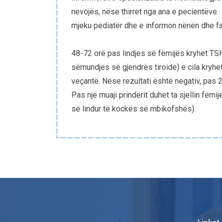
nevojës, nëse thirret nga ana e pecientëve. 
mjeku pediatër dhe e informon nënën dhe fam
48-72 orë pas lindjes së fëmijës kryhet TS
sëmundjes së gjendrës tiroide) e cila kryhe
veçantë. Nëse rezultati është negativ, pas 2
Pas një muaji prindërit duhet ta sjellin fëmi
së lindur të kockës së mbikofshës).