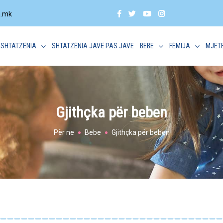
a.mk
SHTATZËNIA
SHTATZËNIA JAVË PAS JAVE
BEBE
FËMIJA
MJET
Gjithçka për beben
Për ne
Bebe
Gjithçka për beben