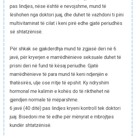
pas lindjes, nëse është e nevojshme, mund të
lëshohen nga doktori juaj, dhe duhet të vazhdoni ti pini
multivitaminat të cilat i keni pirë edhe gjatë periudhës
së shtatzënisë.
Për shkak se gjakderdhja mund të zgjasë deri në 6
javë, për kryerjen e marrëdhënieve seksuale duhet të
prisni deri në fund të kësaj periudhe. Gjatë
marrëdhënieve të para mund të keni ndjenjën e
thatësirës, ulje ose rritje të epshit. Ky ndryshim
hormonal me kalimin e kohës do të rikthehet në
gjendjen normale të mëparshme.
6 javë (40 ditë) pas lindjes kryeni kontroll tek doktori
juaj. Bisedoni me të edhe për mënyrat e mbrojtjes
kundër shtatzënisë.