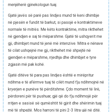
menjëherë gjinekologun tuaj.
Gjatë javës së parë pas lindjes mund të keni dhimbje
në pjesën e fundit të barkut, si pasojë e kontraktimeve
normale të mitrës. Me këto kontraktime, mitra rikthehet
në gjendjen e saj të mëparshme. Gjatë të ushqyerit me
gji, dhimbjet mund të jenë më intenzive. Mitra e nënave
të cilat ushqejnë me gji, rikthehet më shpejtë në
gjendjen e mëparshme, rrjedhja dhe dhimbjet e tyre
zgjasin më pak kohë.
Gjatë ditëve të para pas lindjes është e mirëpritur
ndihma e të afërmve tuaj të cilët mund t’ju ndihmojnë në
kryerjen e punëve të përditshme. Çdo moment të lirë,
përdoreni për të pushuar, gjë që do t’ju ndihmojë për
rritjen e sasisë së qumështit të gjirit dhe shërimin tuaj
më të shpejtë. Mos harroni të pini 2-3 litra ujë në ditë.