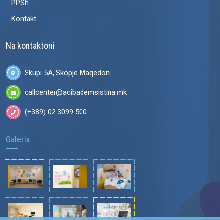
PPSh
Kontakt
Na kontaktoni
Skupi 5A, Skopje Maqedoni
callcenter@acibademsistina.mk
(+389) 02 3099 500
Galeria