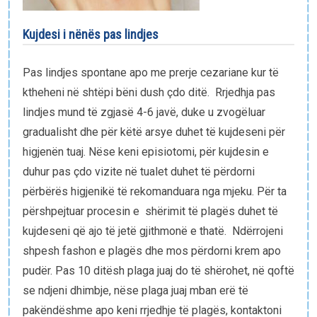
E-bibliotekë
Kujdesi i nënës pas lindjes
Paketat e lindjes
Pas lindjes spontane apo me prerje cezariane kur të
ktheheni në shtëpi bëni dush çdo ditë. Rrjedhja pas
lindjes mund të zgjasë 4-6 javë, duke u zvogëluar
gradualisht dhe për këtë arsye duhet të kujdeseni për
higjenën tuaj. Nëse keni episiotomi, për kujdesin e
duhur pas çdo vizite në tualet duhet të përdorni
përbërës higjenikë të rekomanduara nga mjeku. Për ta
përshpejtuar procesin e shërimit të plagës duhet të
kujdeseni që ajo të jetë gjithmonë e thatë. Ndërrojeni
shpesh fashon e plagës dhe mos përdorni krem apo
pudër. Pas 10 ditësh plaga juaj do të shërohet, në qoftë
se ndjeni dhimbje, nëse plaga juaj mban erë të
pakëndëshme apo keni rrjedhje të plagës, kontaktoni