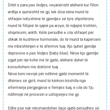
Ditët e para pas lindjes, veçanërisht atëherë kur fillon
ardhja e qumështit në gji, tek disa nëna mund të
shfaqen ndryshime të gjendjes së tyre shpirtërore,
mund të fillojnë të qajnë pa arsye, të ndjejnë trishtim,
shqetësim, ankth. Këtë periudhë e cila shfaqet për
shkak të kushteve hormonale, do të mund ta kapërceni
me mbështetjen e të afërmve tuaj. Kjo quhet gjendje
depresive e pas lindjes (baby blue). Nëse kjo gjendje
zgjat për një kohë më të gjatë, atëherë duhet të
konsultoheni me doktorin tuaj.
Nëse keni nevojë për ndihmë gjatë momentit të
dhënies së gjirit, mund të kërkoni këshilla nga
infermierja përgjegjëse e fëmijës tuaj, e cila do t’ju
ndihmojë në procesin e ushqyerjes me gji.
Edhe pse nuk rekomandohen ilaçe gjatë periudhës së