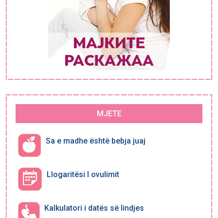
MJETE
Sa e madhe është bebja juaj
Llogaritësi I ovulimit
Kalkulatori i datës së lindjes