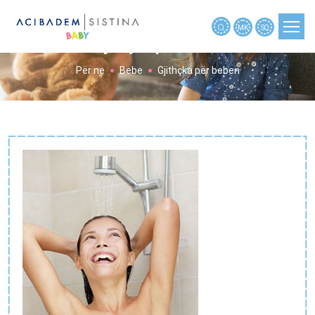
MK
SQ
Gjithçka për beben
Për ne
Bebe
Gjithçka për beben
PLANIFIKIMI I SHTATZËNISË
SHTATZËNIA
SHTATZËNIA JAVË PAS JAVE
BEBE
FËMIJA
MJETE
TË REJA
NËNAT RRËFYEN
NËNAT PYETËN