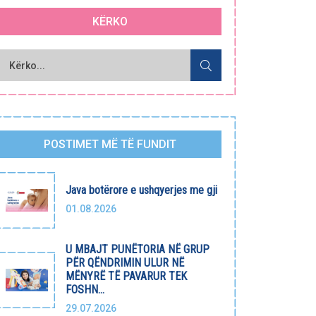
KËRKO
POSTIMET MË TË FUNDIT
Java botërore e ushqyerjes me gji
01.08.2026
U MBAJT PUNËTORIA NË GRUP
PËR QËNDRIMIN ULUR NË
MËNYRË TË PAVARUR TEK
FOSHN...
29.07.2026