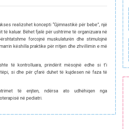
ukses realizohet koncepti “Gjimnastikë për bebe”, një
itit të kaluar. Bëhet fjalë për ushtrime të organizuara në
ërshtatshme forcojnë muskulaturën dhe stimulojnë
marrin këshilla praktike për rritjen dhe zhvillimin e më
te të kontrolluara, prindërit mësojnë edhe si t’i
tëpi, si dhe për çfarë duhet të kujdesen në faza të
trimet të enjten, ndërsa ato udhëhiqen nga
ioterapisë në pediatri.