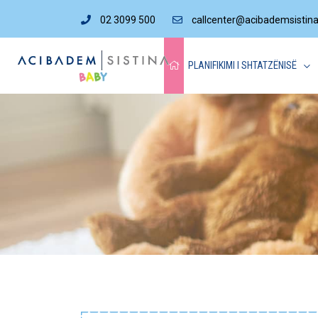
02 3099 500
callcenter@acibademsistin
PLANIFIKIMI I SHTATZËNISË