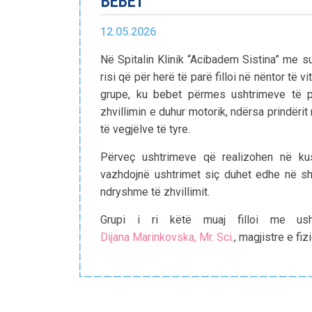
BEBET
12.05.2026
Në Spitalin Klinik “Acibadem Sistina” me s
risi që për herë të parë filloi në nëntor të v
grupe, ku bebet përmes ushtrimeve të p
zhvillimin e duhur motorik, ndërsa prindërit 
të vegjëlve të tyre.
Përveç ushtrimeve që realizohen në kush
vazhdojnë ushtrimet siç duhet edhe në sh
ndryshme të zhvillimit.
Grupi i ri këtë muaj filloi me ush
Dijana Marinkovska, Mr. Sci.
, magjistre e fiz