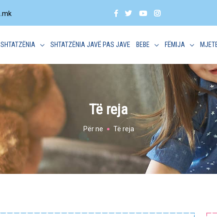
a.mk
SHTATZËNIA
SHTATZËNIA JAVË PAS JAVE
BEBE
FËMIJA
MJET
Të reja
Për ne
Të reja