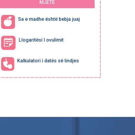
MJETE
Sa e madhe është bebja juaj
Llogaritësi I ovulimit
Kalkulatori i datës së lindjes