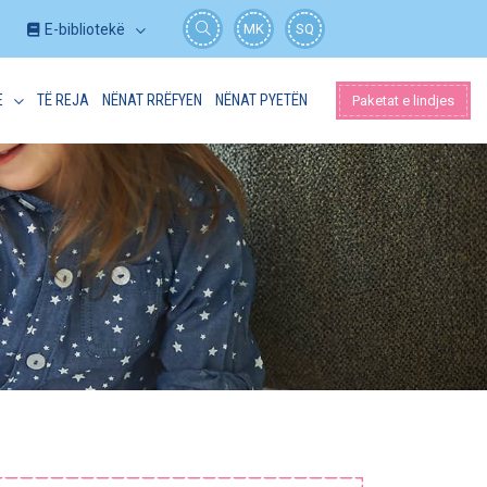
E-bibliotekë
MK
SQ
E
TË REJA
NËNAT RRËFYEN
NËNAT PYETËN
Paketat e lindjes